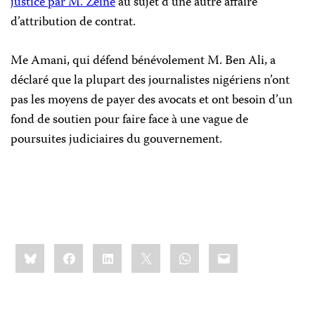
justice par M. Zeine
au sujet d’
une autre affaire
d’attribution de contrat.
Me Amani, qui défend bénévolement M. Ben Ali, a
déclaré que la plupart des journalistes nigériens n’ont
pas les moyens de payer des avocats et ont besoin d’un
fond de soutien pour faire face à une vague de
poursuites judiciaires du gouvernement.
Share
Bluesky
Facebook
LinkedIn
X
WhatsApp
Email
this: