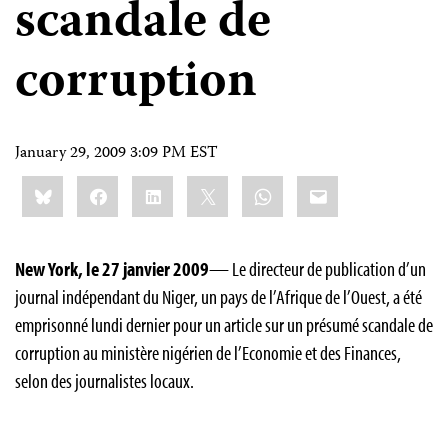
scandale de
corruption
January 29, 2009 3:09 PM EST
Share
Bluesky
Facebook
LinkedIn
X
WhatsApp
Email
this:
New York, le 27 janvier 2009
—
Le directeur de publication d’un
journal indépendant du Niger, un pays de l’Afrique de l’Ouest, a été
emprisonné lundi dernier pour un article sur un présumé scandale de
corruption au ministère nigérien de l’Economie et des Finances,
selon des journalistes locaux.