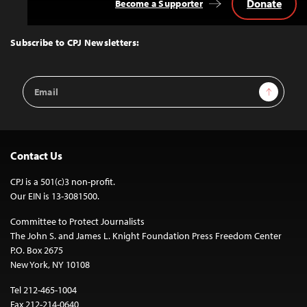
Donate
Become a Supporter
Back
to
Top
Subscribe to CPJ Newsletters:
Email
Sign Up
Address
Contact Us
CPJ is a 501(c)3 non-profit.
Our EIN is 13-3081500.
Committee to Protect Journalists
The John S. and James L. Knight Foundation Press Freedom Center
P.O. Box 2675
New York, NY 10108
Tel 212-465-1004
Fax 212-214-0640