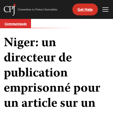
Get Help
Committee
Tog
to
Me
Skip
Protect
Communiqués
to
Journalists
content
Niger: un
tch
nguage
directeur de
publication
emprisonné pour
un article sur un