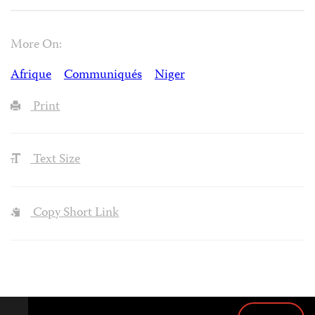
More On:
Afrique
Communiqués
Niger
Print
Text Size
Copy Short Link