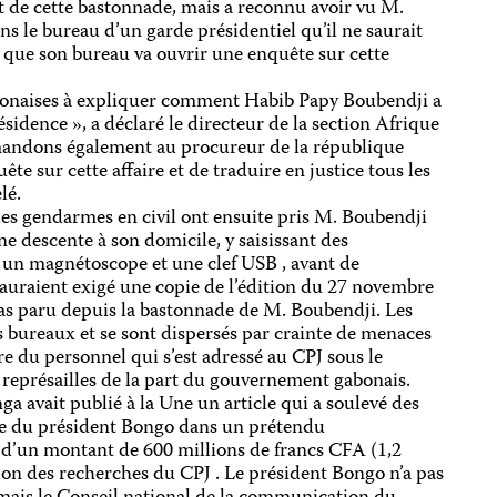
nt de cette bastonnade, mais a reconnu avoir vu M.
ns le bureau d’un garde présidentiel qu’il ne saurait
né que son bureau va ouvrir une enquête sur cette
abonaises à expliquer comment Habib Papy Boubendji a
ésidence », a déclaré le directeur de la section Afrique
andons également au procureur de la république
e sur cette affaire et de traduire en justice tous les
elé.
 des gendarmes en civil ont ensuite pris M. Boubendji
une descente à son domicile, y saisissant des
 un magnétoscope et une clef USB , avant de
 auraient exigé une copie de l’édition du 27 novembre
pas paru depuis la bastonnade de M. Boubendji. Les
 bureaux et se sont dispersés par crainte de menaces
e du personnel qui s’est adressé au CPJ sous le
 représailles de la part du gouvernement gabonais.
a avait publié à la Une un article qui a soulevé des
fille du président Bongo dans un prétendu
d’un montant de 600 millions de francs CFA (1,2
elon des recherches du CPJ . Le président Bongo n’a pas