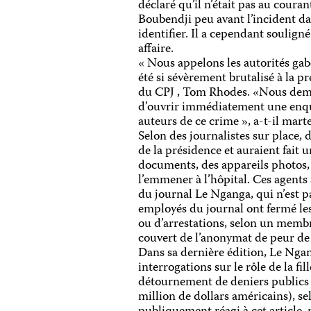
déclaré qu’il n’était pas au coura
Boubendji peu avant l’incident da
identifier. Il a cependant soulig
affaire.
« Nous appelons les autorités g
été si sévèrement brutalisé à la pr
du CPJ , Tom Rhodes. «Nous dem
d’ouvrir immédiatement une enquêt
auteurs de ce crime », a-t-il mart
Selon des journalistes sur place,
de la présidence et auraient fait 
documents, des appareils photos,
l’emmener à l’hôpital. Ces agents
du journal Le Nganga, qui n’est 
employés du journal ont fermé les
ou d’arrestations, selon un membr
couvert de l’anonymat de peur de
Dans sa dernière édition, Le Ngang
interrogations sur le rôle de la 
détournement de deniers publics 
million de dollars américains), s