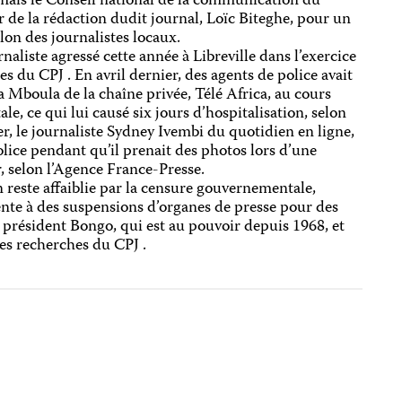
 mais le Conseil national de la communication du
 de la rédaction dudit journal, Loïc Biteghe, pour un
elon des journalistes locaux.
naliste agressé cette année à Libreville dans l’exercice
es du CPJ . En avril dernier, des agents de police avait
Mboula de la chaîne privée, Télé Africa, au cours
, ce qui lui causé six jours d’hospitalisation, selon
r, le journaliste Sydney Ivembi du quotidien en ligne,
olice pendant qu’il prenait des photos lors d’une
r, selon l’Agence France-Presse.
reste affaiblie par la censure gouvernementale,
te à des suspensions d’organes de presse pour des
u président Bongo, qui est au pouvoir depuis 1968, et
des recherches du CPJ .