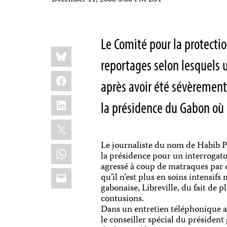
December 11, 2008 5:00 PM EST
Le Comité pour la protectio
Share
Bluesky
this:
reportages selon lesquels u
Facebook
après avoir été sévèrement
LinkedIn
la présidence du Gabon où 
X
Le journaliste du nom de Habib Pa
WhatsApp
la présidence pour un interrogatoi
agressé à coup de matraques par d
Email
qu’il n’est plus en soins intensifs 
gabonaise, Libreville, du fait de p
contusions.
Dans un entretien téléphonique 
le conseiller spécial du président