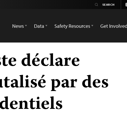
News
Data
Safety Resources
Get Involve
te déclare
utalisé par des
dentiels