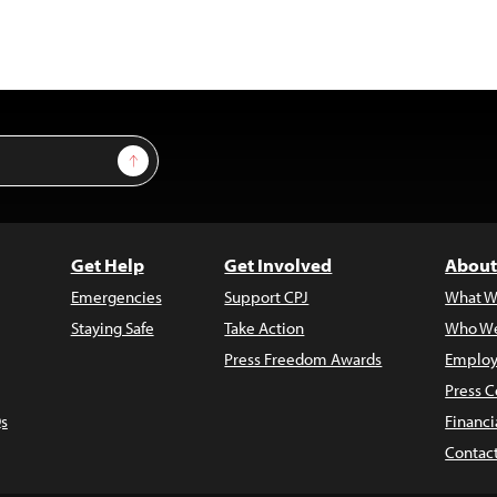
Sign Up
Get Help
Get Involved
About
Emergencies
Support CPJ
What W
Staying Safe
Take Action
Who We
Press Freedom Awards
Employ
Press C
s
Financi
Contac