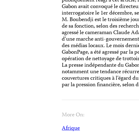
publiquement réagi à cet article,
Gabon avait convoqué le directeur
interrogatoire le 1er décembre, s
M. Boubendji est le troisième jour
de sa fonction, selon des recherch
agressé le cameraman Claude Ada 
d’une marche anti-gouvernementale
des médias locaux. Le mois dernie
GabonPage, a été agressé par la p
opération de nettoyage de trottoi
La presse indépendante du Gabon 
notamment une tendance récurren
couvertures critiques à l’égard d
par la pression financière, selon 
More On:
Afrique