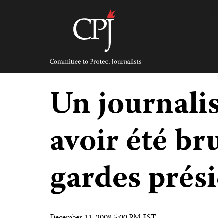
Skip
to
content
Committee
to
Protect
Journalists
Un journalis
avoir été br
gardes prési