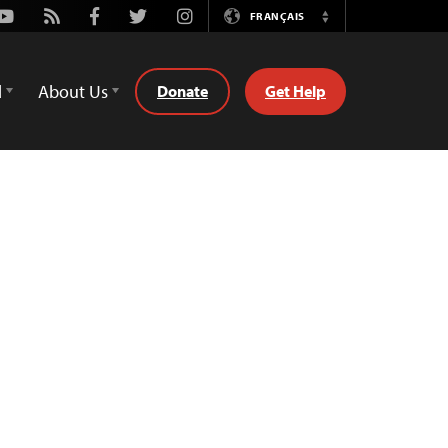
Youtube
Rss
Facebook
Twitter
Instagram
FRANÇAIS
Switch
Language
d
About Us
Donate
Get Help