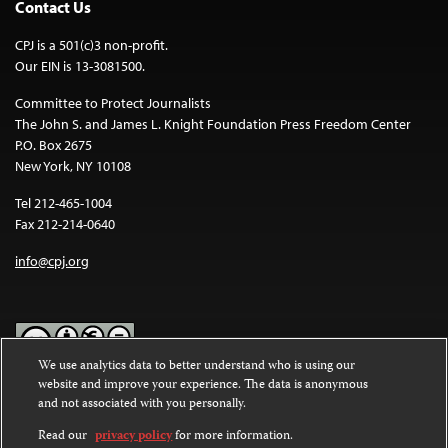
Contact Us
CPJ is a 501(c)3 non-profit.
Our EIN is 13-3081500.
Committee to Protect Journalists
The John S. and James L. Knight Foundation Press Freedom Center
P.O. Box 2675
New York, NY 10108
Tel 212-465-1004
Fax 212-214-0640
info@cpj.org
We use analytics data to better understand who is using our
website and improve your experience. The data is anonymous
Except where noted, text on this website is licensed under a
Creative
and not associated with you personally.
Commons Attribution-NonCommercial-NoDerivatives 4.0
International License
.
Read our
privacy policy
for more information.