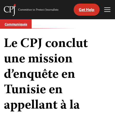
Get Help
Committee
Tog
to
Me
Skip
Protect
Communiqués
to
Journalists
content
Le CPJ conclut
tch
nguage
une mission
d’enquête en
Tunisie en
appellant à la