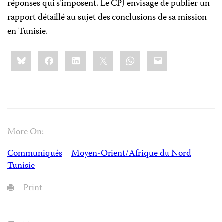
réponses qui s’imposent. Le CPJ envisage de publier un
rapport détaillé au sujet des conclusions de sa mission
en Tunisie.
Share
Bluesky
Facebook
LinkedIn
X
WhatsApp
Email
this:
More On:
Communiqués
Moyen-Orient/Afrique du Nord
Tunisie
Print