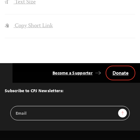
Text Size
Copy Short Link
Donate
Become a Supporter
Back
to
Top
Subscribe to CPJ Newsletters:
Email
Sign Up
Address