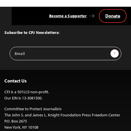
Donate
Become a Supporter
Back
to
Top
Subscribe to CPJ Newsletters:
Email
Sign Up
Address
Contact Us
CPJ is a 501(c)3 non-profit.
Our EIN is 13-3081500.
Committee to Protect Journalists
The John S. and James L. Knight Foundation Press Freedom Center
P.O. Box 2675
New York, NY 10108