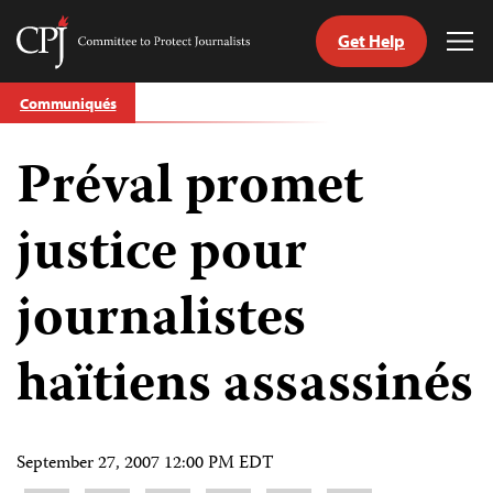
Get Help
Committee
Tog
to
Me
Skip
Protect
Communiqués
to
Journalists
content
Préval promet
tch
nguage
justice pour
journalistes
haïtiens assassinés
September 27, 2007 12:00 PM EDT
Share