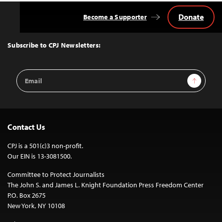
Donate
Become a Supporter
Back
to
Top
Subscribe to CPJ Newsletters:
Email
Sign Up
Address
Contact Us
CPJ is a 501(c)3 non-profit.
Our EIN is 13-3081500.
Committee to Protect Journalists
The John S. and James L. Knight Foundation Press Freedom Center
P.O. Box 2675
New York, NY 10108