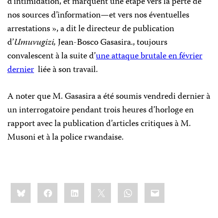
d’intimidation, et marquent une étape vers la perte de
nos sources d’information—et vers nos éventuelles
arrestations », a dit le directeur de publication
d’
Umuvugizi,
Jean-Bosco Gasasira., toujours
convalescent à la suite d’
une attaque brutale en février
dernier
liée à son travail.
A noter que M. Gasasira a été soumis vendredi dernier à
un interrogatoire pendant trois heures d’horloge en
rapport avec la publication d’articles critiques à M.
Musoni et à la police rwandaise.
Share
Bluesky
Facebook
LinkedIn
X
WhatsApp
Email
this: