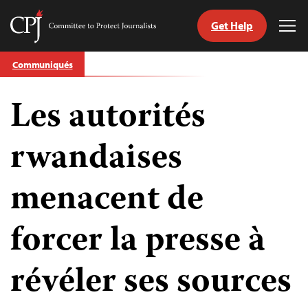
Get Help
Committee
Tog
to
Me
Skip
Protect
Communiqués
to
Journalists
content
Les autorités
tch
nguage
rwandaises
menacent de
forcer la presse à
révéler ses sources