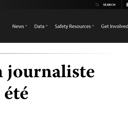
News
Data
Safety Resources
Get Involve
 journaliste
 été