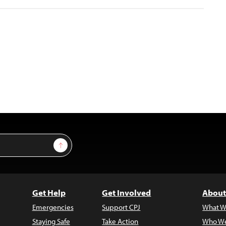
Sign Up
Get Help
Get Involved
About
Emergencies
Support CPJ
What W
Staying Safe
Take Action
Who We