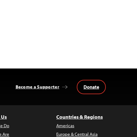
Donate
Become a Supporter
 Us
Countries & Regions
e Do
Americas
 Are
Europe & Central Asia