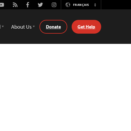
Youtube
Rss
Facebook
Twitter
Instagram
FRANÇAIS
Switch
Language
d
About Us
Donate
Get Help