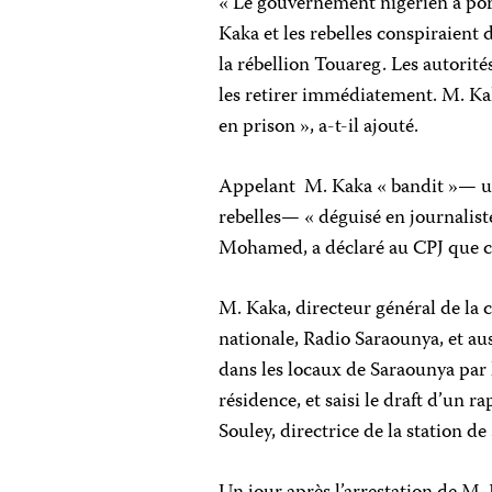
« Le gouvernement nigérien a port
Kaka et les rebelles conspiraient 
la rébellion Touareg. Les autorit
les retirer immédiatement. M. Kak
en prison », a-t-il ajouté.
Appelant M. Kaka « bandit »— un
rebelles— « déguisé en journalis
Mohamed, a déclaré au CPJ que ces
M. Kaka, directeur général de la 
nationale, Radio Saraounya, et aus
dans les locaux de Saraounya par 
résidence, et saisi le draft d’un r
Souley, directrice de la station d