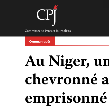
Skip
to
content
Committee
to
Protect
Journalists
Communiqués
Au Niger, un
chevronné a
emprisonné