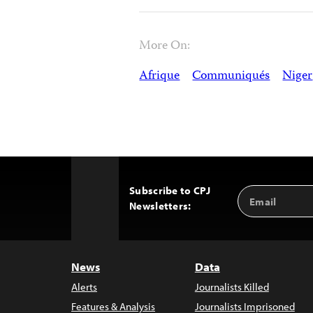
More On:
Afrique
Communiqués
Niger
Subscribe to CPJ
Email
Back
Newsletters:
Address
to
Top
News
Data
Alerts
Journalists Killed
Features & Analysis
Journalists Imprisoned