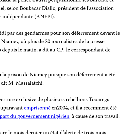
Kaka, la police a aussi perquisitionné ses bureaux et
l, selon Boubacar Diallo, président de l’association
sse indépendante (ANEPI).
midi par des gendarmes pour son déferrement devant le
, Niamey, où plus de 20 journalistes de la presse
is depuis le matin, a dit au CPJ le correspondant de
 à la prison de Niamey puisque son déferrement a été
 dit M. Massalatchi.
rture exclusive de plusieurs rebellions Touaregs
 auparavant
emprisonné
en2004, et il a récemment été
 part du gouvernement nigérien
à cause de son travail.
aré le mois dernier un état d’alerte de trois mois