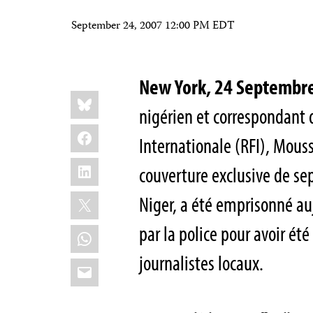
September 24, 2007 12:00 PM EDT
New York, 24 Septemb
Share
Bluesky
this:
nigérien et correspondant 
Facebook
Internationale (RFI), Mouss
LinkedIn
couverture exclusive de se
X
Niger, a été emprisonné au
par la police pour avoir été
WhatsApp
journalistes locaux.
Email