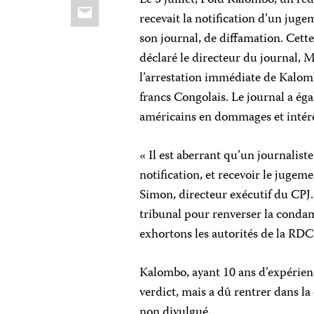
Le 5 juillet, Pold Kalombo, un r
Email
recevait la notification d’un jugem
son journal, de diffamation. Cette
déclaré le directeur du journal,
l’arrestation immédiate de Kalom
francs Congolais. Le journal a é
américains en dommages et intérê
« Il est aberrant qu’un journalist
notification, et recevoir le jugem
Simon, directeur exécutif du CPJ
tribunal pour renverser la conda
exhortons les autorités de la RDC 
Kalombo, ayant 10 ans d’expérienc
verdict, mais a dû rentrer dans la
non divulgué.