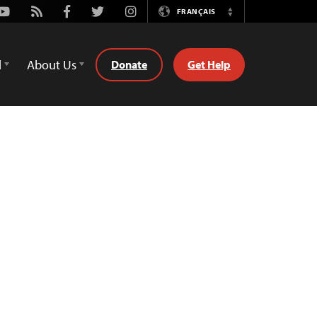
Youtube
Rss
Facebook
Twitter
Instagram
FRANÇAIS
Switch
Language
d
About Us
Donate
Get Help