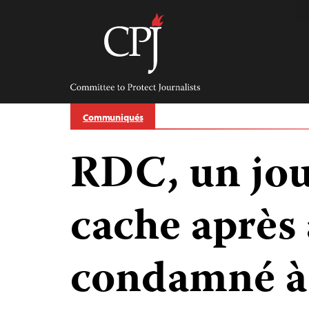
Skip
to
content
Committee
to
Protect
Journalists
Communiqués
RDC, un jou
cache après 
condamné à 