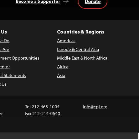
Donate
Become a Supporter
 Us
Countries & Regions
e Do
Americas
 Are
Europe & Central Asia
ment Opportunities
Middle East & North Africa
enter
Africa
al Statements
Asia
t Us
Tel 212-465-1004
info@cpj.org
er
Fax 212-214-0640