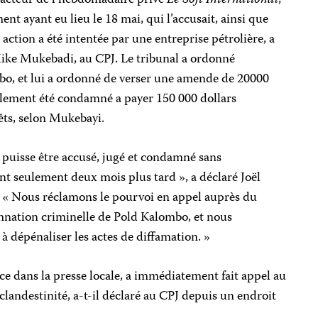
édacteur de l’hebdomadaire privé
Le Soft International
,
ent ayant eu lieu le 18 mai, qui l’accusait, ainsi que
 action a été intentée par une entreprise pétrolière, a
 Mike Mukebadi, au CPJ. Le tribunal a ordonné
bo, et lui a ordonné de verser une amende de 20000
galement été condamné a payer 150 000 dollars
ts, selon Mukebayi.
e puisse être accusé, jugé et condamné sans
ent seulement deux mois plus tard », a déclaré Joël
. « Nous réclamons le pourvoi en appel auprès du
mnation criminelle de Pold Kalombo, et nous
à dépénaliser les actes de diffamation. »
e dans la presse locale, a immédiatement fait appel au
 clandestinité, a-t-il déclaré au CPJ depuis un endroit