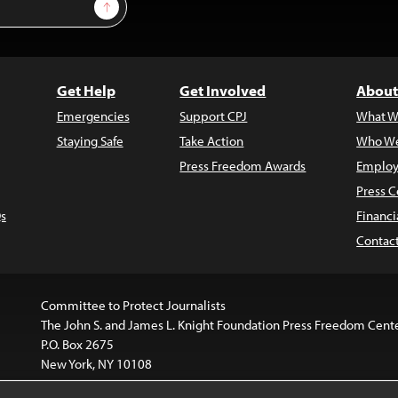
Sign Up
Get Help
Get Involved
About
Emergencies
Support CPJ
What W
Staying Safe
Take Action
Who We
Press Freedom Awards
Employ
Press C
s
Financi
Contac
Committee to Protect Journalists
The John S. and James L. Knight Foundation Press Freedom Cent
P.O. Box 2675
New York, NY 10108