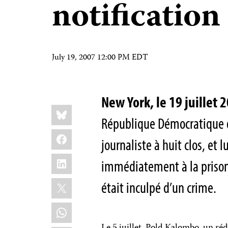
notification
July 19, 2007 12:00 PM EDT
New York, le 19 juille
Share
Bluesky
this:
République Démocratique d
Facebook
journaliste à huit clos, et 
LinkedIn
immédiatement à la prison. 
X
était inculpé d’un crime.
WhatsApp