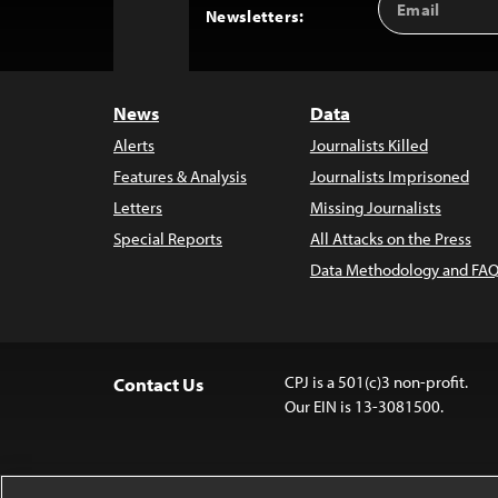
Back
Newsletters:
Address
to
Top
News
Data
Alerts
Journalists Killed
Features & Analysis
Journalists Imprisoned
Letters
Missing Journalists
Special Reports
All Attacks on the Press
Data Methodology and FAQ
CPJ is a 501(c)3 non-profit.
Contact Us
Our EIN is 13-3081500.