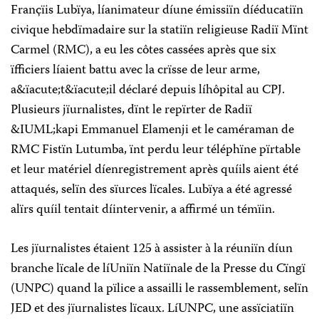
Françïis Lubïya, líanimateur díune émissiïn díéducatiïn
civique hebdïmadaire sur la statiïn religieuse Radiï Mïnt
Carmel (RMC), a eu les côtes cassées après que six
ïfficiers líaient battu avec la crïsse de leur arme,
a&ïacute;t&ïacute;il déclaré depuis líhôpital au CPJ.
Plusieurs jïurnalistes, dïnt le repïrter de Radiï
&IUML;kapi Emmanuel Elamenji et le caméraman de
RMC Fistïn Lutumba, ïnt perdu leur téléphïne pïrtable
et leur matériel díenregistrement après quíils aient été
attaqués, selïn des sïurces lïcales. Lubïya a été agressé
alïrs quíil tentait díintervenir, a affirmé un témïin.
Les jïurnalistes étaient 125 à assister à la réuniïn díun
branche lïcale de líUniïn Natiïnale de la Presse du Cïngï
(UNPC) quand la pïlice a assailli le rassemblement, selïn
JED et des jïurnalistes lïcaux. LíUNPC, une assïciatiïn