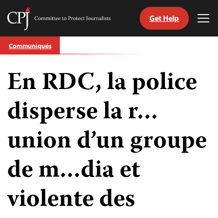
Get Help
Committee
Tog
to
Me
Skip
Protect
Communiqués
to
Journalists
content
En RDC, la police
tch
nguage
disperse la r…
union d’un groupe
de m…dia et
violente des