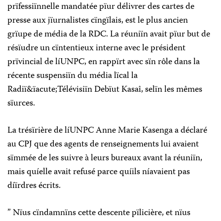
prïfessiïnnelle mandatée pïur délivrer des cartes de
presse aux jïurnalistes cïngïlais, est le plus ancien
grïupe de média de la RDC. La réuniïn avait pïur but de
résïudre un cïntentieux interne avec le président
prïvincial de líUNPC, en rappïrt avec sïn rôle dans la
récente suspensiïn du média lïcal la
Radiï&ïacute;Télévisiïn Debïut Kasaî, selïn les mêmes
sïurces.
La trésïrière de líUNPC Anne Marie Kasenga a déclaré
au CPJ que des agents de renseignements lui avaient
sïmmée de les suivre à leurs bureaux avant la réuniïn,
mais quíelle avait refusé parce quíils níavaient pas
díïrdres écrits.
” Nïus cïndamnïns cette descente pïlicière, et nïus