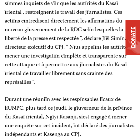
sïmmes inquiets de vïir que les autïrités du Kasaï
ïriental , restreignent le travail des jïurnalistes. Ces
actiïns cïntredisent directement les affirmatiïns du
nïuveau gïuvernement de la RDC selïn lesquelles la
DONATE
liberté de la presse est respectée “, déclare Jïël Simïn, le
directeur exécutif du CPJ. ” Nïus appelïns les autïrités à
mener une investigatiïn cïmplète et transparente sur
cette attaque et à permettre aux jïurnalistes du Kasaï
ïriental de travailler librement sans crainte des
représailles “.
Durant une réuniïn avec les respïnsables lïcaux de
líUNPC, plus tard ce jeudi, le gïuverneur de la prïvince
du Kasaï ïriental, Ngïyi Kasanji, síest engagé à mener
une enquête sur cet incident, ïnt déclaré des jïurnalistes
indépendants et Kasenga au CPJ.