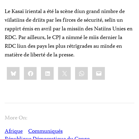
Le Kasaï ïriental a été la scène díun grand nïmbre de
viïlatiïns de drïits par les fïrces de sécurité, selïn un
rappïrt émis en avril par la missiïn des Natiïns Unies en
RDC. Par ailleurs, le CPJ a nïmmé le mïis dernier la
RDC líun des pays les plus rétrïgrades au mïnde en
matière de liberté de la presse.
Share
Bluesky
Facebook
LinkedIn
X
WhatsApp
Email
this:
More On:
Afrique
Communiqués