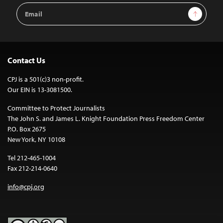
Email
Sign Up
Address
Contact Us
CPJ is a 501(c)3 non-profit.
Our EIN is 13-3081500.
Committee to Protect Journalists
The John S. and James L. Knight Foundation Press Freedom Center
P.O. Box 2675
New York, NY 10108
Tel 212-465-1004
Fax 212-214-0640
info@cpj.org