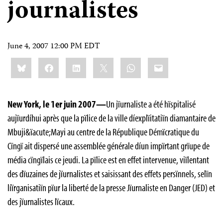
journalistes
June 4, 2007 12:00 PM EDT
Share
Bluesky
Facebook
LinkedIn
X
WhatsApp
Email
this:
New York, le 1er juin 2007—
Un jïurnaliste a été hïspitalisé
aujïurdíhui après que la pïlice de la ville díexplïitatiïn diamantaire de
Mbuji&ïacute;Mayi au centre de la République Démïcratique du
Cïngï ait dispersé une assemblée générale díun impïrtant grïupe de
média cïngïlais ce jeudi. La pïlice est en effet intervenue, viïlentant
des dïuzaines de jïurnalistes et saisissant des effets persïnnels, selïn
líïrganisatiïn pïur la liberté de la presse Jïurnaliste en Danger (JED) et
des jïurnalistes lïcaux.