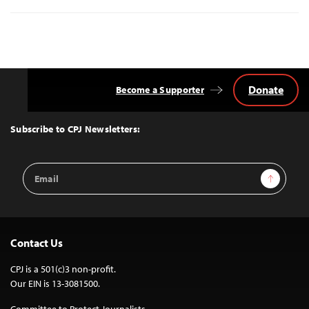
Donate
Become a Supporter
Back
to
Top
Subscribe to CPJ Newsletters:
Email
Sign Up
Address
Contact Us
CPJ is a 501(c)3 non-profit.
Our EIN is 13-3081500.
Committee to Protect Journalists