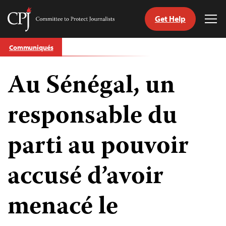
Get Help
Committee
Tog
to
Me
Skip
Protect
Communiqués
to
Journalists
content
Au Sénégal, un
tch
nguage
responsable du
parti au pouvoir
accusé d’avoir
menacé le