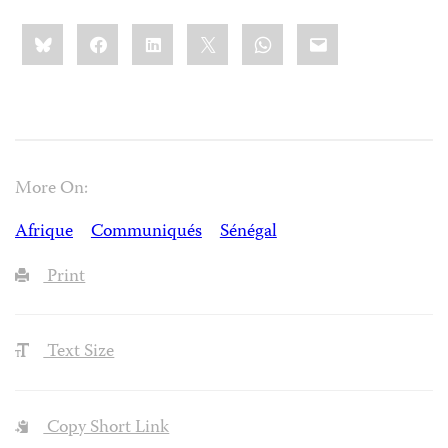
Share
Bluesky
Facebook
LinkedIn
X
WhatsApp
Email
this:
More On:
Afrique
Communiqués
Sénégal
Print
Text Size
Copy Short Link