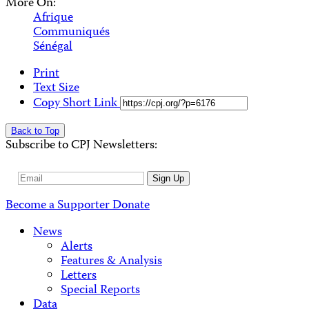
More On:
Afrique
Communiqués
Sénégal
Print
Text Size
Copy Short Link
Back to Top
Subscribe to CPJ Newsletters:
Email
Sign Up
Address
Become a Supporter
Donate
News
Alerts
Features & Analysis
Letters
Special Reports
Data