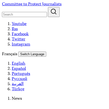
Skip
Committee to Protect Journalists
to
content
Youtube
Rss
Facebook
Twitter
Instagram
Français
Switch Language
English
Español
Português
Русский
العربية
Türkçe
News