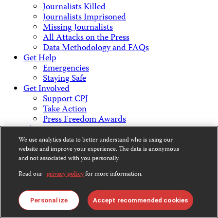
Journalists Killed
Journalists Imprisoned
Missing Journalists
All Attacks on the Press
Data Methodology and FAQs
Get Help
Emergencies
Staying Safe
Get Involved
Support CPJ
Take Action
Press Freedom Awards
About Us
What We Do
We use analytics data to better understand who is using our
Who We Are
website and improve your experience. The data is anonymous
Employment Opportunities
and not associated with you personally.
Press Center
Read our
privacy policy
for more information.
Financial Statements
Contact Us
Countries & Regions
Personalize
Accept recommended cookies
Americas