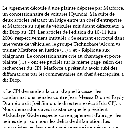
Le jugement découle d’une plainte déposée par Matforce,
un concessionnaire de voitures Hyundai, à la suite de
deux articles relatant un litige entre un chef d’entreprise
et Matforce au sujet de véhicules soit disant défectueux, a
dit Diop au CPJ. Les articles de l’édition du 10-11 juin
2006, respectivement intitulés « Se sentant escroqué dans
une vente de véhicules, le groupe Technobase/Alcom va
traîner Matforce en justice (…) » et « Réplique aux
plaignants: Le concessionnaire crie au chantage et porte
plainte (…) » ont été publiés sur la même page, selon des
recherches du CPJ. Matforce a prétendu avoir subi des
diffamations par les commentaires du chef d’entreprise, a
dit Diop.
« Le CPJ demande à la cour d’appel à casser les
condamnations pénales contre Jean Meïssa Diop et Faydy
Dramé » a dit Joël Simon, le directeur exécutif du CPJ. «
Nous demandons avec insistance que le président
Abdoulaye Wade respecte son engagement d’abroger les
peines de prison pour les délits de diffamation. Les
journalistes ne devraient pas être emprisonnés pour ce