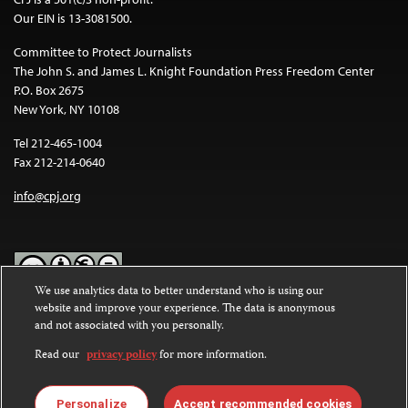
Our EIN is 13-3081500.
Committee to Protect Journalists
The John S. and James L. Knight Foundation Press Freedom Center
P.O. Box 2675
New York, NY 10108
Tel 212-465-1004
Fax 212-214-0640
info@cpj.org
We use analytics data to better understand who is using our
website and improve your experience. The data is anonymous
Except where noted, text on this website is licensed under a
Creative
and not associated with you personally.
Commons Attribution-NonCommercial-NoDerivatives 4.0
International License
.
Read our
privacy policy
for more information.
Images and other media are not covered by the Creative Commons
license. For more information about permissions, see our
FAQs
.
Personalize
Accept recommended cookies