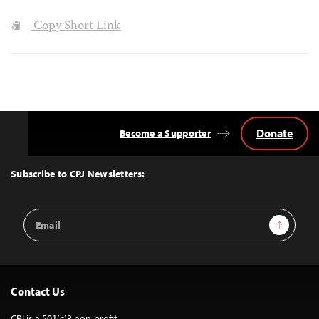
Copy Short Link
Donate
Become a Supporter
Back
to
Top
Subscribe to CPJ Newsletters:
Email
Sign Up
Address
Contact Us
CPJ is a 501(c)3 non-profit.