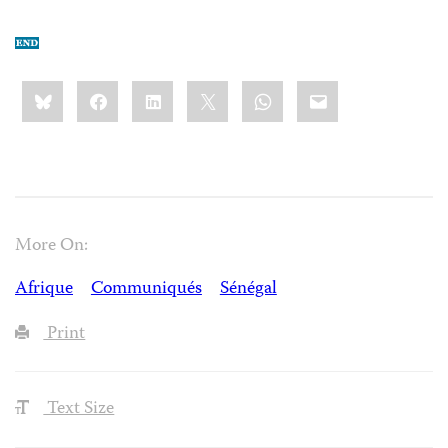
Share
Bluesky
Facebook
LinkedIn
X
WhatsApp
Email
this:
More On:
Afrique
Communiqués
Sénégal
Print
Text Size