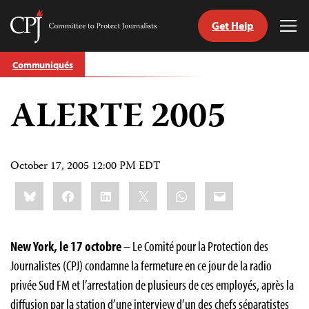
Get Help
Committee
Tog
to
Me
Skip
Protect
Communiqués
to
Journalists
content
ALERTE 2005
tch
nguage
October 17, 2005 12:00 PM EDT
Share
Bluesky
Facebook
LinkedIn
X
WhatsApp
Email
this:
New York, le 17 octobre
– Le Comité pour la Protection des
Journalistes (CPJ) condamne la fermeture en ce jour de la radio
privée Sud FM et l’arrestation de plusieurs de ces employés, après la
diffusion par la station d’une interview d’un des chefs séparatistes