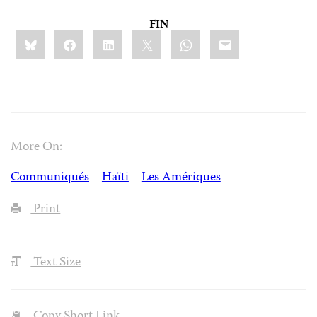
FIN
Share
Bluesky
Facebook
LinkedIn
X
WhatsApp
Email
this:
More On:
Communiqués
Haïti
Les Amériques
Print
Text Size
Copy Short Link