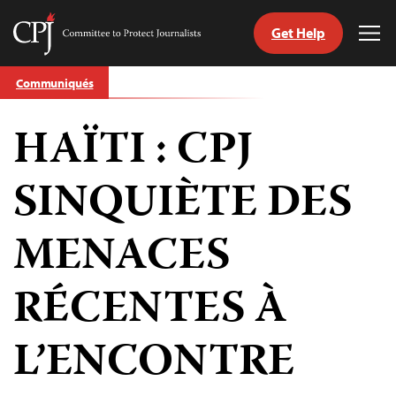
Get Help
Committee
Tog
to
Me
Skip
Protect
Communiqués
to
Journalists
content
HAÏTI : CPJ
tch
nguage
SINQUIÈTE DES
MENACES
RÉCENTES À
L’ENCONTRE