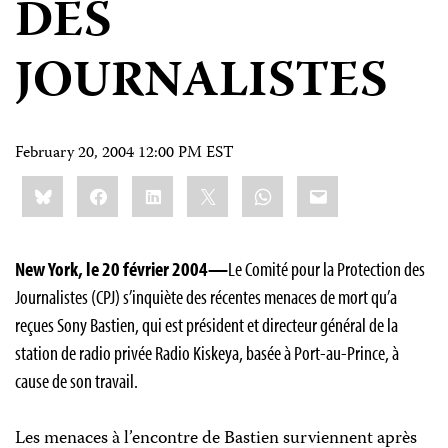
DES
JOURNALISTES
February 20, 2004 12:00 PM EST
Share
Bluesky
Facebook
LinkedIn
X
WhatsApp
Email
this:
New York, le 20 février 2004—
Le Comité pour la Protection des
Journalistes (CPJ) s’inquiète des récentes menaces de mort qu’a
reçues Sony Bastien, qui est président et directeur général de la
station de radio privée Radio Kiskeya, basée à Port-au-Prince, à
cause de son travail.
Les menaces à l’encontre de Bastien surviennent après