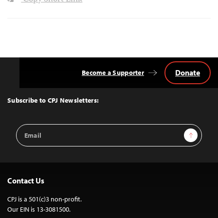
Donate
Become a Supporter
Back
to
Top
Subscribe to CPJ Newsletters:
Email
Sign Up
Address
Contact Us
CPJ is a 501(c)3 non-profit.
Our EIN is 13-3081500.