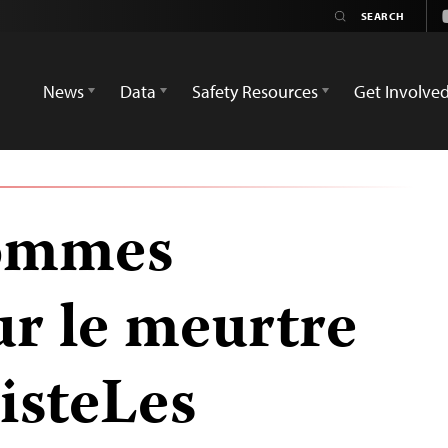
News
Data
Safety Resources
Get Involve
hommes
ur le meurtre
isteLes