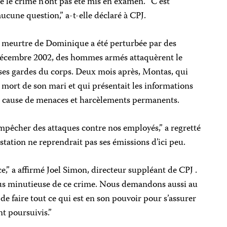
 le crime n’ont pas été mis en examen. “C’est
aucune question,” a-t-elle déclaré à CPJ.
 meurtre de Dominique a été perturbée par des
 décembre 2002, des hommes armés attaquèrent le
ses gardes du corps. Deux mois après, Montas, qui
a mort de son mari et qui présentait les informations
 à cause de menaces et harcèlements permanents.
empêcher des attaques contre nos employés,” a regretté
station ne reprendrait pas ses émissions d’ici peu.
ce,” a affirmé Joel Simon, directeur suppléant de CPJ .
s minutieuse de ce crime. Nous demandons aussi au
de faire tout ce qui est en son pouvoir pour s’assurer
nt poursuivis.”