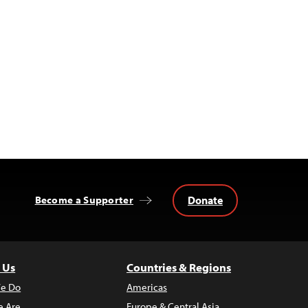
Donate
Become a Supporter
 Us
Countries & Regions
e Do
Americas
 Are
Europe & Central Asia