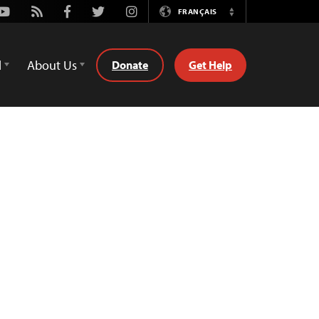
Youtube
Rss
Facebook
Twitter
Instagram
FRANÇAIS
Switch
Language
d
About Us
Donate
Get Help