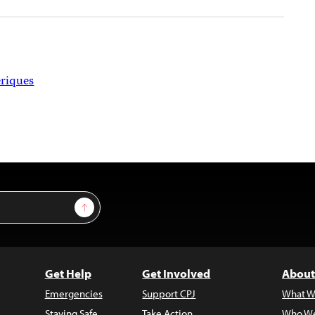
riques
Sign Up
Get Help
Get Involved
About
Emergencies
Support CPJ
What W
Staying Safe
Take Action
Who We