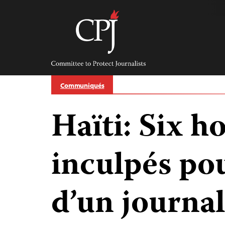
Skip
to
content
Committee
to
Protect
Journalists
Communiqués
Haïti: Six 
inculpés po
d’un journal