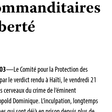
ommanditaires
iberté
003
—Le Comité pour la Protection des
par le verdict rendu à Haïti, le vendredi 21
les cerveaux du crime de l’éminent
éopold Dominique. L’inculpation, longtemps
s qui sont déjà en prison depuis plus de