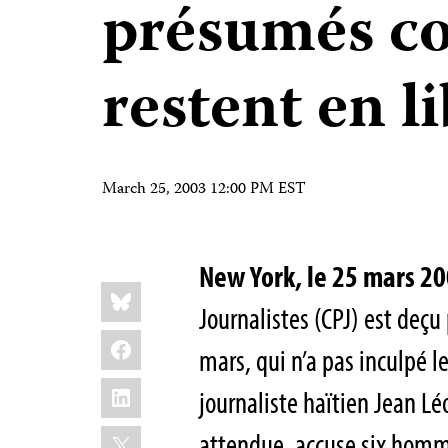
présumés c
restent en l
March 25, 2003 12:00 PM EST
New York, le 25 mars 2
Share
Bluesky
this:
Journalistes (CPJ) est deçu 
Facebook
mars, qui n’a pas inculpé 
LinkedIn
journaliste haïtien Jean L
X
attendue, accuse six homme