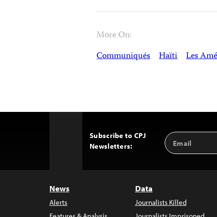
More On:
Communiqués
Haïti
Les Amé
Subscribe to CPJ
Email
Back
Newsletters:
Address
to
Top
News
Data
Alerts
Journalists Killed
Features & Analysis
Journalists Imprisoned