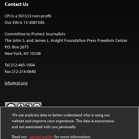
Contact Us
CPJ is a 501(c)3 non-profit.
Our EIN is 13-3081500.
Committee to Protect Journalists
The John S. and James L. Knight Foundation Press Freedom Center
P.O. Box 2675
New York, NY 10108
Tel 212-465-1004
Fax 212-214-0640
info@cpj.org
We use analytics data to better understand who is using our
website and improve your experience. The data is anonymous
Except where noted, text on this website is licensed under a
Creative
and not associated with you personally.
Commons Attribution-NonCommercial-NoDerivatives 4.0
International License
.
Read our
privacy policy
for more information.