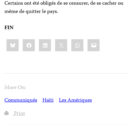
Certains ont été obligés de se censurer, de se cacher ou
même de quitter le pays.
FIN
Share
Bluesky
Facebook
LinkedIn
X
WhatsApp
Email
this:
More On:
Communiqués
Haïti
Les Amériques
Print