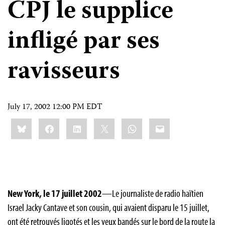
CPJ le supplice
infligé par ses
ravisseurs
July 17, 2002 12:00 PM EDT
Share
Bluesky
Facebook
LinkedIn
X
WhatsApp
Email
this:
New York, le 17 juillet 2002
—Le journaliste de radio haïtien
Israel Jacky Cantave et son cousin, qui avaient disparu le 15 juillet,
ont été retrouvés ligotés et les yeux bandés sur le bord de la route la