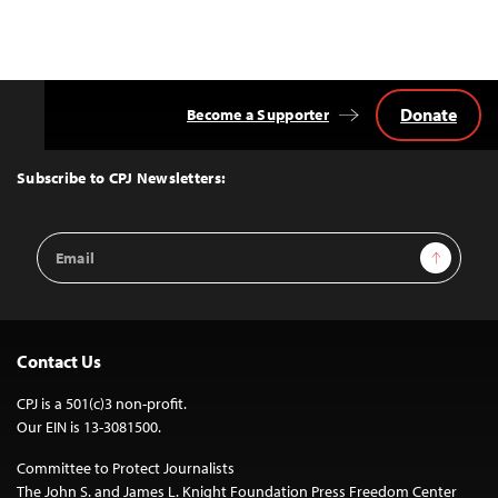
Donate
Become a Supporter
Back
to
Top
Subscribe to CPJ Newsletters:
Email
Sign Up
Address
Contact Us
CPJ is a 501(c)3 non-profit.
Our EIN is 13-3081500.
Committee to Protect Journalists
The John S. and James L. Knight Foundation Press Freedom Center