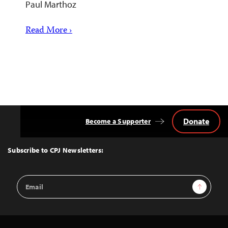
Paul Marthoz
Read More ›
Donate
Become a Supporter
Back
to
Top
Subscribe to CPJ Newsletters:
Email
Sign Up
Address