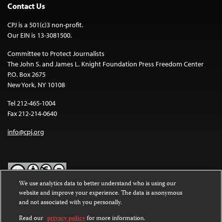
Contact Us
CPJ is a 501(c)3 non-profit.
Our EIN is 13-3081500.
Committee to Protect Journalists
The John S. and James L. Knight Foundation Press Freedom Center
P.O. Box 2675
New York, NY 10108
Tel 212-465-1004
Fax 212-214-0640
info@cpj.org
We use analytics data to better understand who is using our
website and improve your experience. The data is anonymous
Except where noted, text on this website is licensed under a
Creative
and not associated with you personally.
Commons Attribution-NonCommercial-NoDerivatives 4.0
International License
.
Read our
privacy policy
for more information.