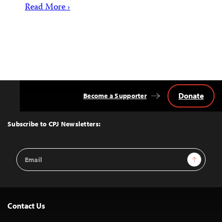
Read More ›
Donate
Become a Supporter
Back
to
Top
Subscribe to CPJ Newsletters:
Email
Sign Up
Address
Contact Us