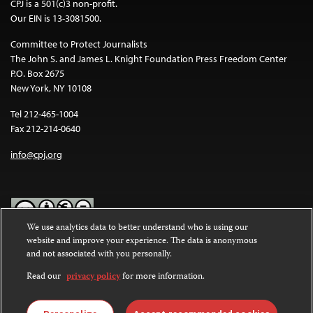
CPJ is a 501(c)3 non-profit.
Our EIN is 13-3081500.
Committee to Protect Journalists
The John S. and James L. Knight Foundation Press Freedom Center
P.O. Box 2675
New York, NY 10108
Tel 212-465-1004
Fax 212-214-0640
info@cpj.org
We use analytics data to better understand who is using our
website and improve your experience. The data is anonymous
Except where noted, text on this website is licensed under a
Creative
and not associated with you personally.
Commons Attribution-NonCommercial-NoDerivatives 4.0
International License
.
Read our
privacy policy
for more information.
Images and other media are not covered by the Creative Commons