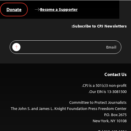
Donate
Become a Supporter
Back
to
Top
Subscribe to CPJ Newsletters:
Email
Sign Up
Address
Contact Us
CPJ is a 501(c)3 non-profit.
Our EIN is 13-3081500.
Committee to Protect Journalists
The John S. and James L. Knight Foundation Press Freedom Center
P.O. Box 2675
New York, NY 10108