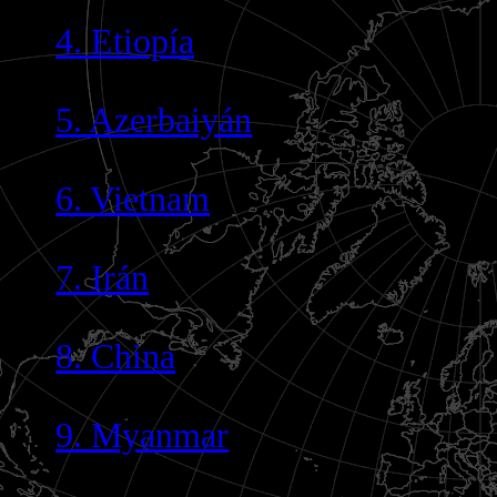
4. Etiopía
5. Azerbaiyán
6. Vietnam
7. Irán
8. China
9. Myanmar