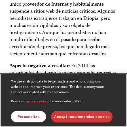
único proveedor de Internet y habitualmente
suspende a sitios web de noticias críticos. Algunos
periodistas extranjeros trabajan en Etiopía, pero
muchos están vigilados y son objeto de
hostigamiento. Aunque los periodistas no han
tenido dificultades en el pasado para recibir
acreditación de prensa, los que han llegado más
recientemente afirman que enfrentan desafíos.
: En 2014 las
Aspecto negativo a resaltar
autoridades desataron la mayor campaña represiva
contra la prensa desde una
ofensiva
de 2005 que
We use analytics data to better understand who is using our
siguió a disputadas elecciones parlamentarias. Diez
website and improve your experience. The data is anonymous
and not associated with you personally.
periodistas y blogueros independientes fueron
arrestados y acusados de cometer delitos contra el
Read our
privacy policy
for more information.
Estado, y al menos ocho publicaciones
independientes fueron cerradas.
Personalize
Accept recommended cookies