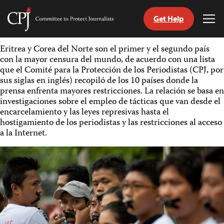
Get Help
Committee
Tog
to
Me
Skip
Protect
Eritrea y Corea del Norte son el primer y el segundo país
to
Journalists
con la mayor censura del mundo, de acuerdo con una lista
content
que el Comité para la Protección de los Periodistas (CPJ, por
sus siglas en inglés) recopiló de los 10 países donde la
tch
prensa enfrenta mayores restricciones. La relación se basa en
guage
investigaciones sobre el empleo de tácticas que van desde el
encarcelamiento y las leyes represivas hasta el
hostigamiento de los periodistas y las restricciones al acceso
a la Internet.