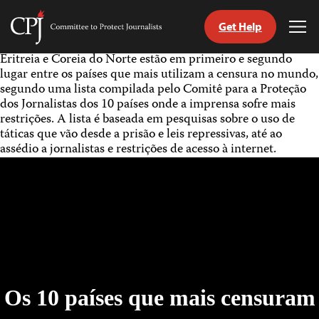
Get Help
Committee
Tog
to
Me
Skip
Eritreia e Coreia do Norte estão em primeiro e segundo
Protect
to
lugar entre os países que mais utilizam a censura no mundo,
Journalists
content
segundo uma lista compilada pelo Comitê para a Proteção
dos Jornalistas dos 10 países onde a imprensa sofre mais
restrições. A lista é baseada em pesquisas sobre o uso de
itch
táticas que vão desde a prisão e leis repressivas, até ao
anguage
assédio a jornalistas e restrições de acesso à internet.
Os 10 países que mais censuram