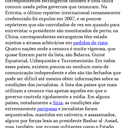
correspondentes estrangeiros também é uma tática
comum usada pelos governos que censuram. Na
Eritreia, o último repórter internacional remanescente
credenciado foi expulso em 2007, e os poucos
repórteres que são convidados de vez em quando para
entrevistar o presidente são monitorados de perto; na
China, correspondentes estrangeiros têm estado
sujeitos a atrasos arbitrários em
pedidos de visto
.
Quatro nações onde a censura é muito vigorosa, que
quase fizeram parte da lista, são Belarus, Guiné
Equatorial, Uzbequistão e Turcomenistão. Em todos
esses países, existem poucos ou nenhum meio de
comunicação independente e eles são tão fechados que
pode ser difícil até mesmo obter informações sobre as
condições dos jornalistas. A lista dos países que mais
utilizam a censura visa apenas aqueles em que o
governo controla rigidamente a mídia. Em alguns
países, notadamente a
Síria
, as condições são
extremamente
perigosas
e jornalistas foram
sequestrados, mantidos em cativeiro, e assassinados,
alguns por forças leais ao presidente Bashar al-Assad,
mas, também, por grupos militantes como o Estado