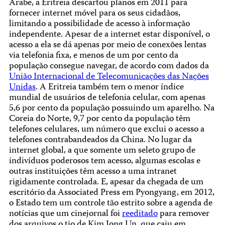
Árabe, a Eritreia descartou planos em 2011 para
fornecer internet móvel para os seus cidadãos,
limitando a possibilidade de acesso à informação
independente. Apesar de a internet estar disponível, o
acesso a ela se dá apenas por meio de conexões lentas
via telefonia fixa, e menos de um por cento da
população consegue navegar, de acordo com dados da
União Internacional de Telecomunicações das Nações
Unidas
. A Eritreia também tem o menor índice
mundial de usuários de telefonia celular, com apenas
5,6 por cento da população possuindo um aparelho. Na
Coreia do Norte, 9,7 por cento da população têm
telefones celulares, um número que exclui o acesso a
telefones contrabandeados da China. No lugar da
internet global, a que somente um seleto grupo de
indivíduos poderosos tem acesso, algumas escolas e
outras instituições têm acesso a uma intranet
rigidamente controlada. E, apesar da chegada de um
escritório da Associated Press em Pyongyang, em 2012,
o Estado tem um controle tão estrito sobre a agenda de
notícias que um cinejornal foi
reeditado
para remover
dos arquivos o tio de Kim Jong Un, que caiu em