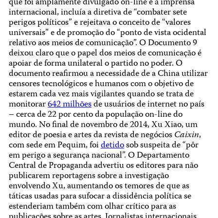
que foi amplamente divulgado on-line e à imprensa
internacional, incluía a diretiva de “combater sete
perigos políticos” e rejeitava o conceito de “valores
universais” e de promoção do “ponto de vista ocidental
relativo aos meios de comunicação”. O Documento 9
deixou claro que o papel dos meios de comunicação é
apoiar de forma unilateral o partido no poder. O
documento reafirmou a necessidade de a China utilizar
censores tecnológicos e humanos com o objetivo de
estarem cada vez mais vigilantes quando se trata de
monitorar
642 milhões
de usuários de internet no país
– cerca de 22 por cento da população on-line do
mundo. No final de novembro de 2014, Xu Xiao, um
editor de poesia e artes da revista de negócios
Caixin
,
com sede em Pequim, foi
detido
sob suspeita de “pôr
em perigo a segurança nacional”. O Departamento
Central de Propaganda advertiu os editores para não
publicarem reportagens sobre a investigação
envolvendo Xu, aumentando os temores de que as
táticas usadas para sufocar a dissidência política se
estenderiam também com olhar crítico para as
publicações sobre as artes. Jornalistas internacionais