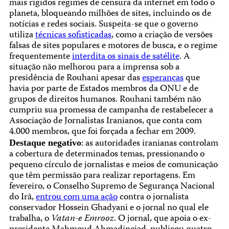
mais rígidos regimes de censura da internet em todo o
planeta, bloqueando milhões de sites, incluindo os de
notícias e redes sociais. Suspeita-se que o governo
utiliza
técnicas sofisticadas
, como a criação de versões
falsas de sites populares e motores de busca, e o regime
frequentemente
interdita os sinais de satélite
. A
situação não melhorou para a imprensa sob a
presidência de Rouhani apesar das
esperanças
que
havia por parte de Estados membros da ONU e de
grupos de direitos humanos. Rouhani também não
cumpriu sua promessa de campanha de restabelecer a
Associação de Jornalistas Iranianos, que conta com
4.000 membros, que foi forçada a fechar em 2009.
: as autoridades iranianas controlam
Destaque negativo
a cobertura de determinados temas, pressionando o
pequeno círculo de jornalistas e meios de comunicação
que têm permissão para realizar reportagens. Em
fevereiro, o Conselho Supremo de Segurança Nacional
do Irã,
entrou com uma ação
contra o jornalista
conservador Hossein Ghadyani e o jornal no qual ele
trabalha, o
Vatan-e Emrooz
. O jornal, que apoia o ex-