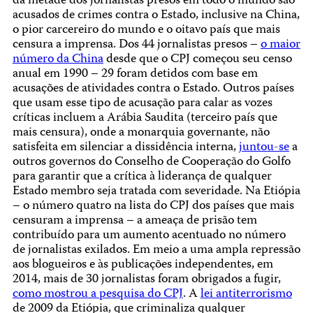
da metade dos jornalistas presos em todo o mundo são
acusados de crimes contra o Estado, inclusive na China,
o pior carcereiro do mundo e o oitavo país que mais
censura a imprensa. Dos 44 jornalistas presos –
o maior
número da China
desde que o CPJ começou seu censo
anual em 1990 – 29 foram detidos com base em
acusações de atividades contra o Estado. Outros países
que usam esse tipo de acusação para calar as vozes
críticas incluem a Arábia Saudita (terceiro país que
mais censura), onde a monarquia governante, não
satisfeita em silenciar a dissidência interna,
juntou-se
a
outros governos do Conselho de Cooperação do Golfo
para garantir que a crítica à liderança de qualquer
Estado membro seja tratada com severidade. Na Etiópia
– o número quatro na lista do CPJ dos países que mais
censuram a imprensa – a ameaça de prisão tem
contribuído para um aumento acentuado no número
de jornalistas exilados. Em meio a uma ampla repressão
aos blogueiros e às publicações independentes, em
2014, mais de 30 jornalistas foram obrigados a fugir,
como mostrou a pesquisa do CPJ
. A
lei antiterrorismo
de 2009 da Etiópia, que criminaliza qualquer