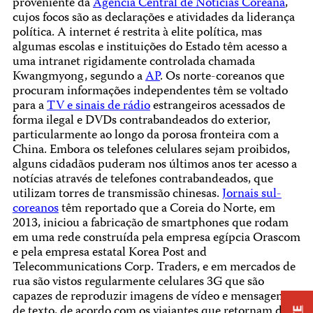
proveniente da
Agência Central de Notícias Coreana
,
cujos focos são as declarações e atividades da liderança
política. A internet é restrita à elite política, mas
algumas escolas e instituições do Estado têm acesso a
uma intranet rigidamente controlada chamada
Kwangmyong, segundo a
AP
. Os norte-coreanos que
procuram informações independentes têm se voltado
para a
TV e sinais de rádio
estrangeiros acessados de
forma ilegal e DVDs contrabandeados do exterior,
particularmente ao longo da porosa fronteira com a
China. Embora os telefones celulares sejam proibidos,
alguns cidadãos puderam nos últimos anos ter acesso a
notícias através de telefones contrabandeados, que
utilizam torres de transmissão chinesas.
Jornais sul-
coreanos
têm reportado que a Coreia do Norte, em
2013, iniciou a fabricação de smartphones que rodam
em uma rede construída pela empresa egípcia Orascom
e pela empresa estatal Korea Post and
Telecommunications Corp. Traders, e em mercados de
rua são vistos regularmente celulares 3G que são
capazes de reproduzir imagens de vídeo e mensagens
de texto, de acordo com os viajantes que retornam da