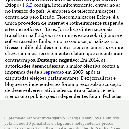
Etíope (
TSE
) consiga, intermitentemente, entrar no ar
no interior do país. A empresa de telecomunicações
controlada pelo Estado, Telecomunicações Etíope, é a
única provedora de internet e rotineiramente suspende
sites de notícias críticos. Jornalistas internacionais
trabalham na Etiópia, mas muitos estão sob vigilância e
sofrem assédio. Embora no passado os jornalistas não
tivessem dificuldades em obter credenciamento, os que
chegaram mais recentemente relatam que encontraram
contratempos.
: Em 2014, as
Destaque negativo
autoridades desencadearam a maior ofensiva contra a
imprensa desde a
repressão
em 2005, após as
disputadas eleições parlamentares. Dez jornalistas e
blogueiros independentes foram presos sob a acusação
de desenvolverem atividades contra o Estado, e pelo
menos oito publicações independentes foram fechadas.
O premiado repórter investigativo Khadija Ismayilova é um dos
pelo menos 10 jornalistas e blogueiros independentes presos
durante a repressão realizada pelas autoridades do Azerbaijão em