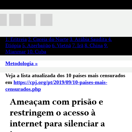
1. Eritreia
2. Coreia do Norte
3. Arábia Saudita
4.
Etiópia
5. Azerbaijão
6. Vietnã
7. Irã
8. China
9.
Mianmar
10. Cuba
Metodologia »
Veja a lista atualizada dos 10 países mais censurados
em
https://cpj.org/pt/2019/09/10-paises-mais-
censurados.php
Ameaçam com prisão e
restringem o acesso à
internet para silenciar a