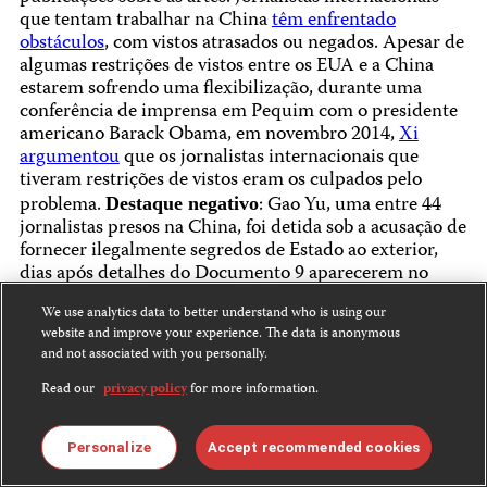
que tentam trabalhar na China
têm enfrentado
obstáculos
, com vistos atrasados ou negados. Apesar de
algumas restrições de vistos entre os EUA e a China
estarem sofrendo uma flexibilização, durante uma
conferência de imprensa em Pequim com o presidente
americano Barack Obama, em novembro 2014,
Xi
argumentou
que os jornalistas internacionais que
tiveram restrições de vistos eram os culpados pelo
problema.
: Gao Yu, uma entre 44
Destaque negativo
jornalistas presos na China, foi detida sob a acusação de
fornecer ilegalmente segredos de Estado ao exterior,
dias após detalhes do Documento 9 aparecerem no
Mirror Monthly
, uma revista política de língua chinesa
We use analytics data to better understand who is using our
publicada em Nova York. Gao, 70 anos, apresentou sua
website and improve your experience. The data is anonymous
confissão na emissora oficial do estado CCTV, mas,
and not associated with you personally.
durante seu julgamento fechado, em 21 de novembro
de 2014, disse que a confissão era falsa e a fez apenas
Read our
privacy policy
for more information.
para impedir que seu filho fosse ameaçado e
perseguido, disse seu advogado.
Personalize
Accept recommended cookies