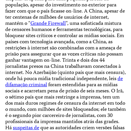
população, apesar do investimento no exterior para
fazer com que o país ficasse on-line. A China, apesar de
ter centenas de milhões de usuários de internet,
mantém o “
Grande Firewall
“, uma sofisticada mistura
de censores humanos e ferramentas tecnológicas, para
bloquear sites críticos e controlar as mídias sociais. Em
países com tecnologia avançada, como a China, as
restrições à internet são combinadas com a ameaça de
prisão para assegurar que as vozes críticas não possam
ganhar vantagem on-line. Trinta e dois dos 44
jornalistas presos na China trabalhavam conectados à
internet. No Azerbaijão (quinto país que mais censura),
onde há pouca mídia tradicional independente, leis
de
difamação criminal
foram estendidas para as mídias
sociais e acarretam pena de prisão de seis meses. O Irã,
o sétimo país que mais restringe a imprensa, tem um
dos mais duros regimes de censura da internet em todo
o mundo, com milhões de sites bloqueados; ele também
é o segundo pior carcereiro de jornalistas, com 30
profissionais da imprensa mantidos atrás das grades.
Há
suspeitas de
que as autoridades criem versões falsas