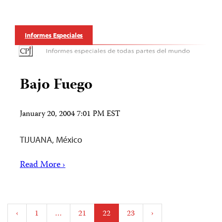
Informes Especiales
Bajo Fuego
January 20, 2004 7:01 PM EST
TIJUANA, México
Read More ›
Posts
‹
1
…
21
22
23
›