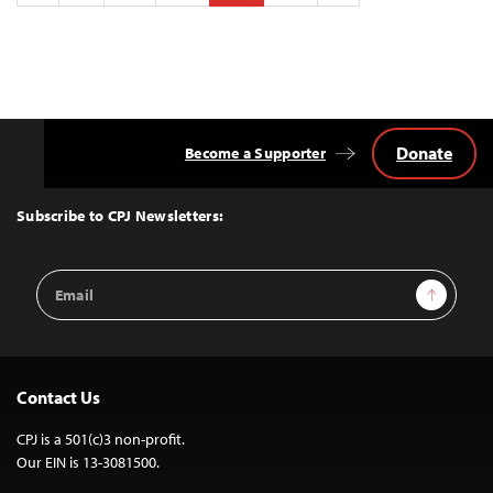
pagination
Donate
Become a Supporter
Back
to
Top
Subscribe to CPJ Newsletters:
Email
Sign Up
Address
Contact Us
CPJ is a 501(c)3 non-profit.
Our EIN is 13-3081500.