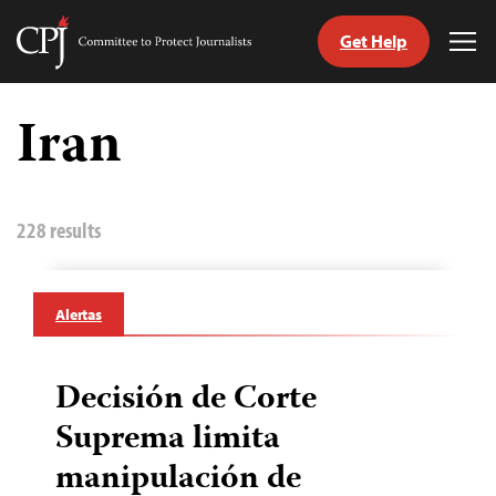
Get Help
Committee
Tog
to
Me
Skip
Protect
to
Iran
Journalists
content
tch
guage
228 results
Alertas
Decisión de Corte
Suprema limita
manipulación de