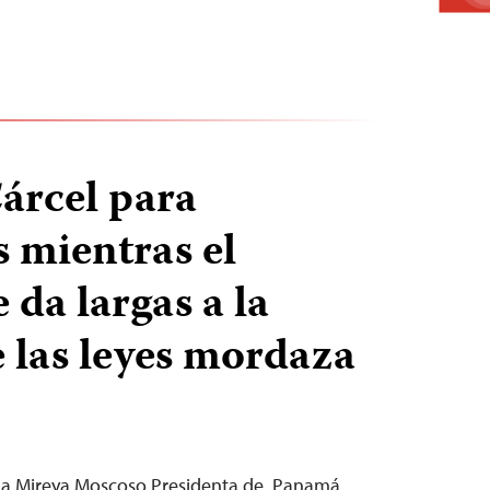
árcel para
s mientras el
 da largas a la
 las leyes mordaza
ncia Mireya Moscoso Presidenta de Panamá