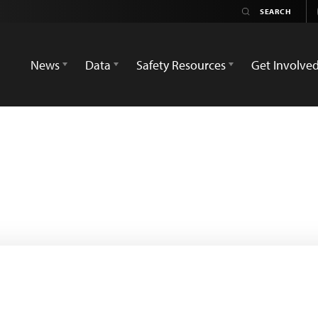
News
Data
Safety Resources
Get Involve