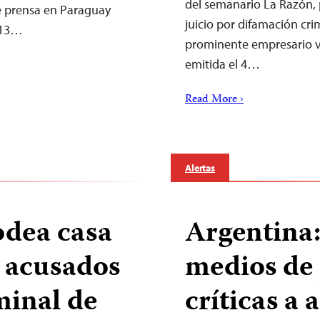
del semanario La Razón, 
de prensa en Paraguay
juicio por difamación cri
l 13…
prominente empresario v
emitida el 4…
Read More ›
Alertas
odea casa
Argentina
s acusados
medios de 
minal de
críticas a 