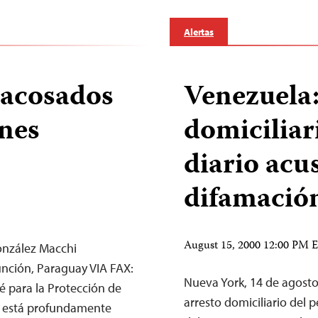
Alertas
 acosados
Venezuela:
ones
domiciliar
diario acu
difamació
August 15, 2000 12:00 PM
onzález Macchi
unción, Paraguay VIA FAX:
Nueva York, 14 de agost
é para la Protección de
arresto domiciliario del 
és) está profundamente