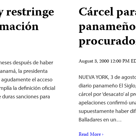
 restringe
Cárcel par
ormación
panameño 
procurado
August 3, 2000 12:00 PM E
meses después de haber
Panamá, la presidenta
NUEVA YORK, 3 de agosto 
e agudamente el acceso
diario panameño El Siglo
plía la definición oficial
cárcel por ‘desacato’ al p
e duras sanciones para
apelaciones confirmó una
supuestamente haber dif
Balladares en un…
Read More ›