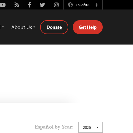
Youtube
Rss
Facebook
Twitter
Instagram
ESPAÑOL
Switch
Language
d
About Us
Donate
Get Help
Español by Year:
2026