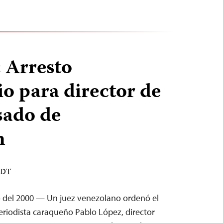
 Arresto
io para director de
sado de
n
 EDT
o del 2000 — Un juez venezolano ordenó el
periodista caraqueño Pablo López, director