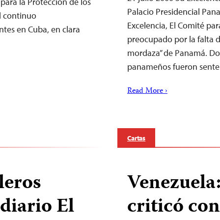
para la Protección de los
Palacio Presidencial Pan
l continuo
Excelencia, El Comité par
tes en Cuba, en clara
preocupado por la falta d
mordaza” de Panamá. Dos 
panameños fueron sente
Read More ›
Cartas
leros
Venezuela
diario El
criticó con