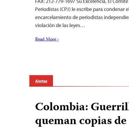
FAX: 212-779-1697 Su Excelencia, El Comité 
Periodistas (CPJ) le escribe para condenar e
encarcelamiento de periodistas independien
violación de las leyes…
Read More ›
Alertas
Colombia: Guerril
queman copias de 