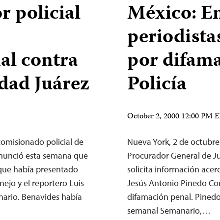
r policial
México: En
periodista
al contra
por difamar
udad Juárez
Policía
October 2, 2000 12:00 PM 
comisionado policial de
Nueva York, 2 de octubre
anunció esta semana que
Procurador General de Ju
 que había presentado
solicita información acer
nejo y el reportero Luis
Jesús Antonio Pinedo Cor
nario. Benavides había
difamación penal. Pinedo 
semanal Semanario,…