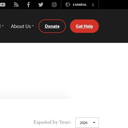
Youtube
Rss
Facebook
Twitter
Instagram
ESPAÑOL
Switch
Language
d
About Us
Donate
Get Help
Español by Year:
2026