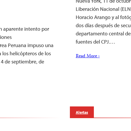
Nueva York, 11 de octubre
Liberación Nacional (ELN)
Horacio Arango y al fotó
dos días después de secue
n aparente intento por
departamento central de 
ciones
fuentes del CPJ.…
érea Peruana impuso una
 los helicópteros de los
Read More ›
 14 de septiembre, de
Alertas