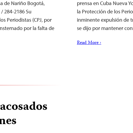
sa de Nariño Bogotá,
prensa en Cuba Nueva Yo
 / 284-2186 Su
la Protección de los Peri
los Periodistas (CPJ, por
inminente expulsión de t
nsternado por la falta de
se dijo por mantener co
Read More ›
 acosados
ones