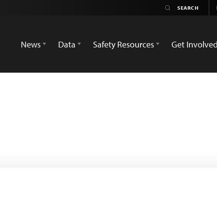
News
Data
Safety Resources
Get Involve