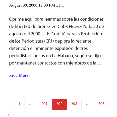
August 30, 2000 12:00 PM EDT
Oprime aquí para leer más sobre las condiciones
de libertad de prensa en Cuba Nueva York, 30 de
agosto del 2000 — El Comité para la Protección
de los Periodistas (CPJ) deplora la reciente
detención e inminente expulsión de tres
periodistas suecos en La Habana, según se dijo
por mantener contactos con miembros de la…
Read More ›
Posts
‹
1
…
201
202
203
…
208
pagination
›