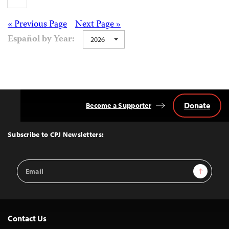
Posts
« Previous Page
Next Page »
Español by Year:
2026
navigation
Donate
Become a Supporter
Back
to
Top
Subscribe to CPJ Newsletters:
Email
Sign Up
Address
Contact Us