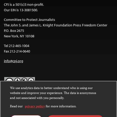
CPJ is a 501(c)3 non-profit.
Our EIN is 13-3081500.
Committee to Protect Journalists
The John S. and James L. Knight Foundation Press Freedom Center
P.O. Box 2675
New York, NY 10108
Tel 212-465-1004
Fax 212-214-0640
info@cpj.org
We use analytics data to better understand who is using our
website and improve your experience. The data is anonymous
Except where noted, text on this website is licensed under a
Creative
and not associated with you personally.
Commons Attribution-NonCommercial-NoDerivatives 4.0
International License
.
Read our
privacy policy
for more information.
Images and other media are not covered by the Creative Commons