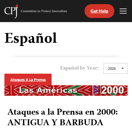
Get Help
Committee
Tog
to
Me
Skip
Protect
to
Español
Journalists
content
tch
guage
Español by Year:
2026
Ataques A La Prensa
Ataques a la Prensa en 2000:
ANTIGUA Y BARBUDA