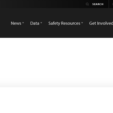
News
Data
Safety Resources
Get Involve