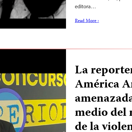
editora…
Read More ›
La reporte
América A
amenazada 
medio del 
de la viole