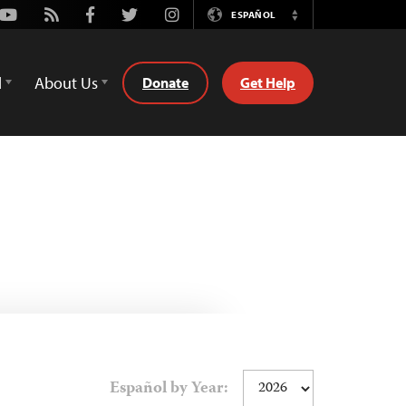
Youtube
Rss
Facebook
Twitter
Instagram
ESPAÑOL
Switch
Language
d
About Us
Donate
Get Help
Español by Year: