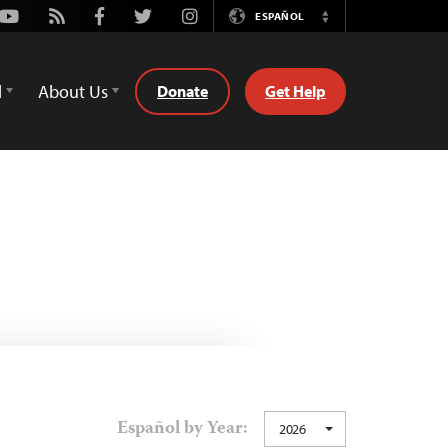
Youtube
Rss
Facebook
Twitter
Instagram
ESPAÑOL
Switch
Language
d
About Us
Donate
Get Help
Español by Year:
2026