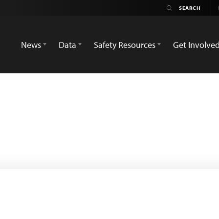
News
Data
Safety Resources
Get Involve