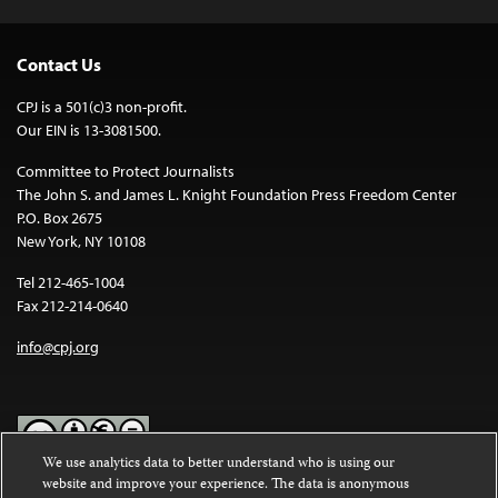
Contact Us
CPJ is a 501(c)3 non-profit.
Our EIN is 13-3081500.
Committee to Protect Journalists
The John S. and James L. Knight Foundation Press Freedom Center
P.O. Box 2675
New York, NY 10108
Tel 212-465-1004
Fax 212-214-0640
info@cpj.org
We use analytics data to better understand who is using our
website and improve your experience. The data is anonymous
Except where noted, text on this website is licensed under a
Creative