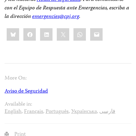
con el Equipo de Respuesta ante Emergencias, escriba a
la dirección
emergencies@cpj.org
.
Share
Bluesky
Facebook
LinkedIn
X
WhatsApp
Email
this:
More On:
Aviso de Seguridad
Available in:
English
,
Français
,
Português
,
Українська
,
فارسی
Print