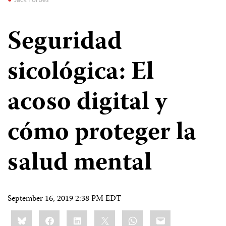
Seguridad
sicológica: El
acoso digital y
cómo proteger la
salud mental
September 16, 2019 2:38 PM EDT
Share
Bluesky
Facebook
LinkedIn
X
WhatsApp
Email
this: