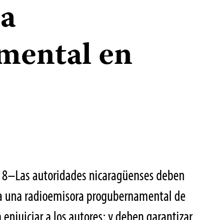
ra
mental en
18–Las autoridades nicaragüenses deben
ra una radioemisora progubernamental de
enjuiciar a los autores; y deben garantizar