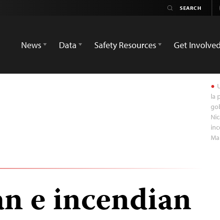
News
Data
Safety Resources
Get Involve
U
la 
gob
Nic
in
Man
an e incendian