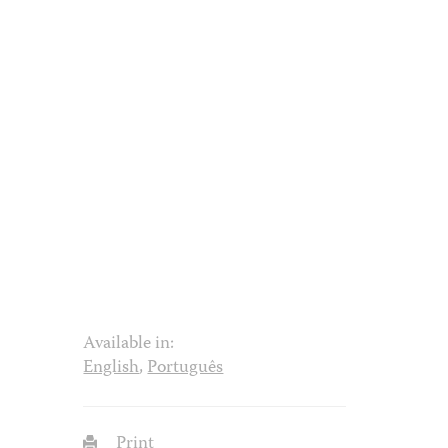
Available in:
English
,
Português
Print