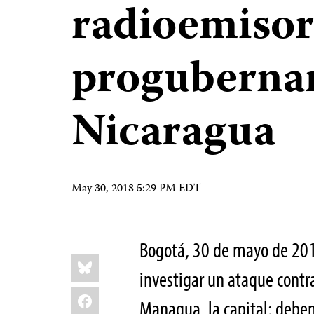
radioemiso
proguberna
Nicaragua
May 30, 2018 5:29 PM EDT
Bogotá, 30 de mayo de 20
Share
Bluesky
this:
investigar un ataque cont
Facebook
Managua, la capital; deben 