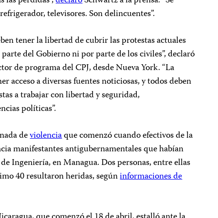
s las pérdidas”,
declaró
Schwartz a la prensa. “Se
efrigerador, televisores. Son delincuentes”.
en tener la libertad de cubrir las protestas actuales
 parte del Gobierno ni por parte de los civiles”, declaró
ector de programa del CPJ, desde Nueva York. “La
r acceso a diversas fuentes noticiosas, y todos deben
stas a trabajar con libertad y seguridad,
cias políticas”.
rnada de
violencia
que comenzó cuando efectivos de la
acia manifestantes antigubernamentales que habían
de Ingeniería, en Managua. Dos personas, entre ellas
imo 40 resultaron heridas, según
informaciones de
icaragua, que comenzó el 18 de abril, estalló ante la