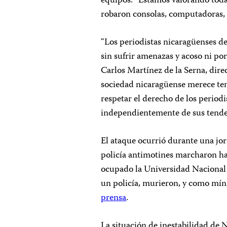
equipos. “Estamos valorando toda
robaron consolas, computadoras, r
“Los periodistas nicaragüenses deb
sin sufrir amenazas y acoso ni por
Carlos Martínez de la Serna, dir
sociedad nicaragüense merece tene
respetar el derecho de los periodi
independientemente de sus tenden
El ataque ocurrió durante una jo
policía antimotines marcharon h
ocupado la Universidad Nacional 
un policía, murieron, y como mín
prensa
.
La situación de inestabilidad de N