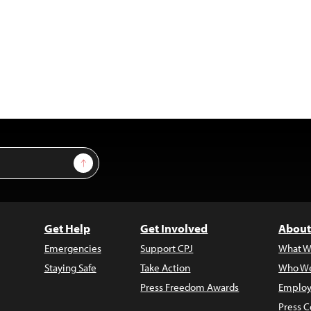
Sign Up
Get Help
Get Involved
About
Emergencies
Support CPJ
What W
Staying Safe
Take Action
Who We
Press Freedom Awards
Employ
Press C