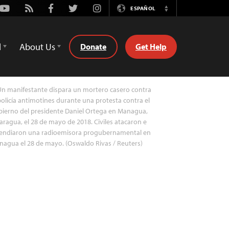
Youtube
Rss
Facebook
Twitter
Instagram
ESPAÑOL
Switch
Language
d
About Us
Donate
Get Help
n manifestante dispara un mortero casero contra
policía antimotines durante una protesta contra el
ierno del presidente Daniel Ortega en Managua,
aragua, el 28 de mayo de 2018. Civiles atacaron e
cendiaron una radioemisora progubernamental en
agua el 28 de mayo. (Oswaldo Rivas / Reuters)