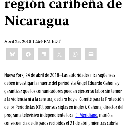
región caribeña de
Nicaragua
April 25, 2018 12:54 PM EDT
Share
Bluesky
Facebook
LinkedIn
X
WhatsApp
Email
this:
Nueva York, 24 de abril de 2018–Las autoridades nicaragüenses
deben investigar la muerte del periodista Ángel Eduardo Gahona y
garantizar que los comunicadores puedan ejercer su labor sin temor
a la violencia ni a la censura, declaró hoy el Comité para la Protección
de los Periodistas (CPJ, por sus siglas en inglés). Gahona, director del
programa televisivo independiente local
El Meridiano
, murió a
consecuencia de disparos recibidos el 21 de abril, mientras cubría