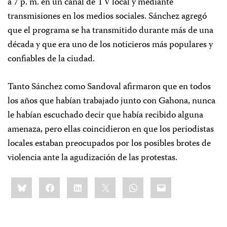
a 7 p. m. en un canal de TV local y mediante
transmisiones en los medios sociales. Sánchez agregó
que el programa se ha transmitido durante más de una
década y que era uno de los noticieros más populares y
confiables de la ciudad.
Tanto Sánchez como Sandoval afirmaron que en todos
los años que habían trabajado junto con Gahona, nunca
le habían escuchado decir que había recibido alguna
amenaza, pero ellas coincidieron en que los periodistas
locales estaban preocupados por los posibles brotes de
violencia ante la agudización de las protestas.
Share
Bluesky
Facebook
LinkedIn
X
WhatsApp
Email
this: