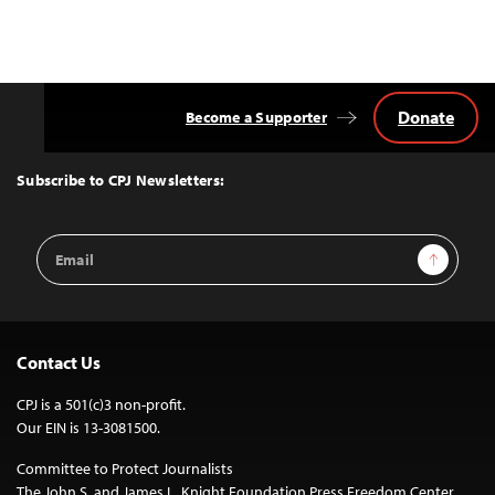
Donate
Become a Supporter
Back
to
Top
Subscribe to CPJ Newsletters:
Email
Sign Up
Address
Contact Us
CPJ is a 501(c)3 non-profit.
Our EIN is 13-3081500.
Committee to Protect Journalists
The John S. and James L. Knight Foundation Press Freedom Center