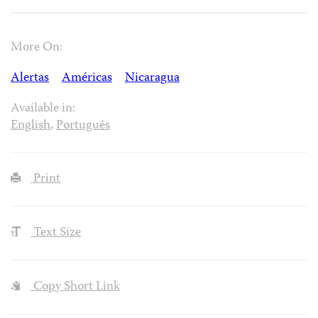
More On:
Alertas
Américas
Nicaragua
Available in:
English
,
Português
Print
Text Size
Copy Short Link