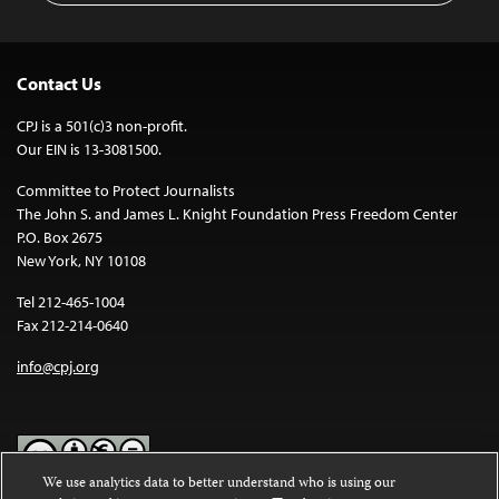
Contact Us
CPJ is a 501(c)3 non-profit.
Our EIN is 13-3081500.
Committee to Protect Journalists
The John S. and James L. Knight Foundation Press Freedom Center
P.O. Box 2675
New York, NY 10108
Tel 212-465-1004
Fax 212-214-0640
info@cpj.org
We use analytics data to better understand who is using our