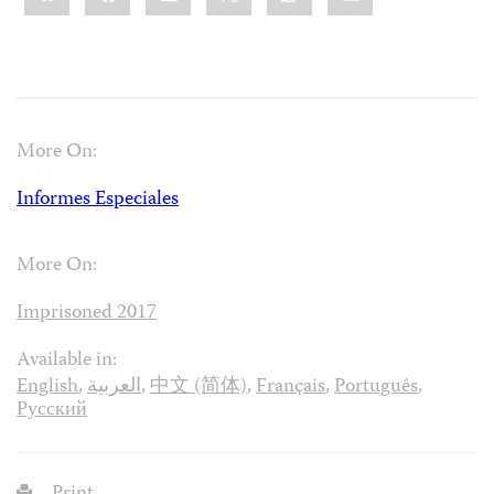
More On:
Informes Especiales
More On:
Imprisoned 2017
Available in:
English
,
العربية
,
中文 (简体)
,
Français
,
Português
,
Русский