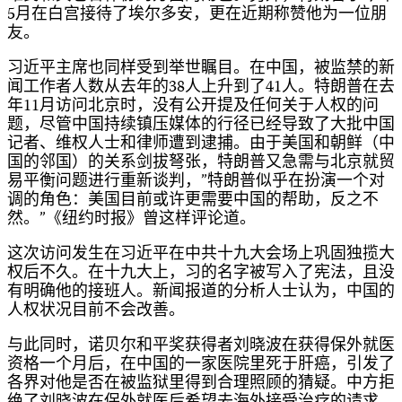
5月在白宫接待了埃尔多安，更在近期称赞他为一位朋
友。
习近平主席也同样受到举世瞩目。在中国，被监禁的新
闻工作者人数从去年的38人上升到了41人。特朗普在去
年11月访问北京时，没有公开提及任何关于人权的问
题，尽管中国持续镇压媒体的行径已经导致了大批中国
记者、维权人士和律师遭到逮捕。由于美国和朝鲜（中
国的邻国）的关系剑拔弩张，特朗普又急需与北京就贸
易平衡问题进行重新谈判，”特朗普似乎在扮演一个对
调的角色：美国目前或许更需要中国的帮助，反之不
然。”《纽约时报》曾这样评论道。
这次访问发生在习近平在中共十九大会场上巩固独揽大
权后不久。在十九大上，习的名字被写入了宪法，且没
有明确他的接班人。新闻报道的分析人士认为，中国的
人权状况目前不会改善。
与此同时，诺贝尔和平奖获得者刘晓波在获得保外就医
资格一个月后，在中国的一家医院里死于肝癌，引发了
各界对他是否在被监狱里得到合理照顾的猜疑。中方拒