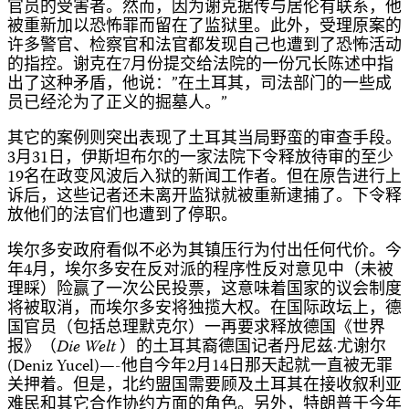
官员的受害者。然而，因为谢克据传与居伦有联系，他
被重新加以恐怖罪而留在了监狱里。此外，受理原案的
许多警官、检察官和法官都发现自己也遭到了恐怖活动
的指控。谢克在7月份提交给法院的一份冗长陈述中指
出了这种矛盾，他说：”在土耳其，司法部门的一些成
员已经沦为了正义的掘墓人。”
其它的案例则突出表现了土耳其当局野蛮的审查手段。
3月31日，伊斯坦布尔的一家法院下令释放待审的至少
19名在政变风波后入狱的新闻工作者。但在原告进行上
诉后，这些记者还未离开监狱就被重新逮捕了。下令释
放他们的法官们也遭到了停职。
埃尔多安政府看似不必为其镇压行为付出任何代价。今
年4月，埃尔多安在反对派的程序性反对意见中（未被
理睬）险赢了一次公民投票，这意味着国家的议会制度
将被取消，而埃尔多安将独揽大权。在国际政坛上，德
国官员（包括总理默克尔）一再要求释放德国《世界
报》（
Die Welt
）的土耳其裔德国记者丹尼兹·尤谢尔
(Deniz Yucel)—-他自今年2月14日那天起就一直被无罪
关押着。但是，北约盟国需要顾及土耳其在接收叙利亚
难民和其它合作协约方面的角色。另外，特朗普于今年