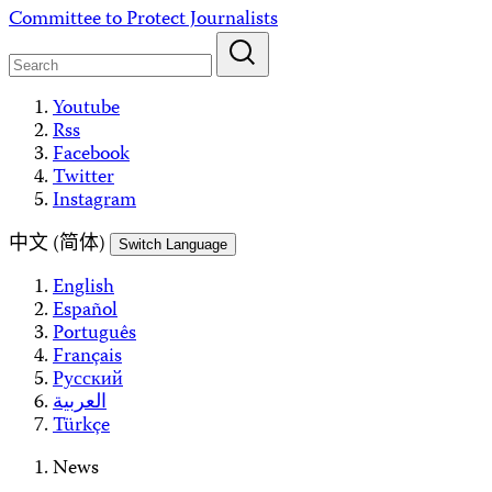
Skip
Committee to Protect Journalists
to
content
Youtube
Rss
Facebook
Twitter
Instagram
中文 (简体)
Switch Language
English
Español
Português
Français
Русский
العربية
Türkçe
News