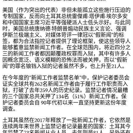
美国（作为突出的代表）非但未能孤立这些施行压迫的
专制国家，反而向土耳其总统雷傑甫·塔伊甫·埃尔多安
和中国国家主席习近平等强硬派人士低头示好。与此同
时，美国总统唐纳德·特朗普煽动民族主义言论、强调
伊斯兰极端主义、对媒体苛评一律冠以”假新闻”的标
签，都为合法指控记者提供了理论框架，使这些领导人
能够蓄意监禁新闻工作者。在全球范围内，将近四分之
三的新闻工作者都因颠覆政权罪而入狱，其中有许多人
因概念宽泛、语义模糊的恐怖法而被关押，而以”假新
闻”的罪名锒铛入狱的记者虽然不多，也上升至21人。
在今年度的”新闻工作者监禁名单”中，保护记者委员会
证实全球共有262名新闻工作者由于履行工作职责而入
狱，打破了去年259人的历史纪录。监禁记者情况最糟
的三个国家总共关押了134名（51%）新闻工作者。保
护记者委员会自 90年代初以来一直坚持更新这份年度
调查。
土耳其虽然在2017年释放了一批新闻工作者，它依然是
连续两年来世界上监禁记者记录最差的国家：土耳其今