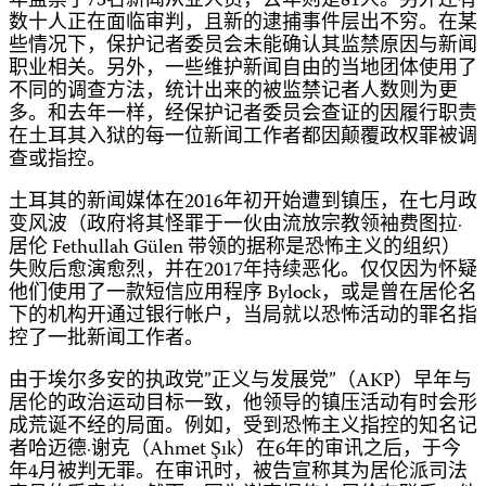
年监禁了73名新闻从业人员，去年则是81人。另外还有
数十人正在面临审判，且新的逮捕事件层出不穷。在某
些情况下，保护记者委员会未能确认其监禁原因与新闻
职业相关。另外，一些维护新闻自由的当地团体使用了
不同的调查方法，统计出来的被监禁记者人数则为更
多。和去年一样，经保护记者委员会查证的因履行职责
在土耳其入狱的每一位新闻工作者都因颠覆政权罪被调
查或指控。
土耳其的新闻媒体在2016年初开始遭到镇压，在七月政
变风波（政府将其怪罪于一伙由流放宗教领袖费图拉·
居伦 Fethullah Gülen 带领的据称是恐怖主义的组织）
失败后愈演愈烈，并在2017年持续恶化。仅仅因为怀疑
他们使用了一款短信应用程序 Bylock，或是曾在居伦名
下的机构开通过银行帐户，当局就以恐怖活动的罪名指
控了一批新闻工作者。
由于埃尔多安的执政党”正义与发展党”（AKP）早年与
居伦的政治运动目标一致，他领导的镇压活动有时会形
成荒诞不经的局面。例如，受到恐怖主义指控的知名记
者哈迈德·谢克（Ahmet Şık）在6年的审讯之后，于今
年4月被判无罪。在审讯时，被告宣称其为居伦派司法