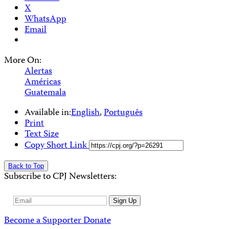
X
WhatsApp
Email
More On:
Alertas
Américas
Guatemala
Available in:
English
,
Português
Print
Text Size
Copy Short Link
Back to Top
Subscribe to CPJ Newsletters:
Email
Sign Up
Address
Become a Supporter
Donate