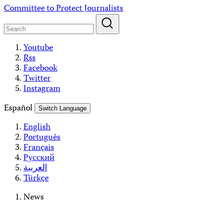
Skip
Committee to Protect Journalists
to
content
Youtube
Rss
Facebook
Twitter
Instagram
Español
Switch Language
English
Português
Français
Русский
العربية
Türkçe
News