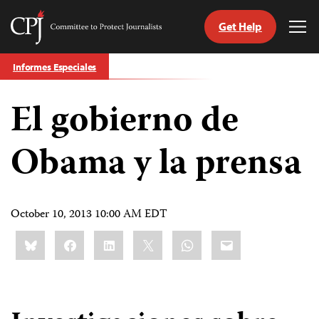
Get Help
Committee
Tog
to
Me
Skip
Protect
Informes Especiales
to
Journalists
content
El gobierno de
tch
guage
Obama y la prensa
October 10, 2013 10:00 AM EDT
Share
Bluesky
Facebook
LinkedIn
X
WhatsApp
Email
this: