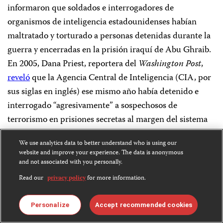
informaron que soldados e interrogadores de
organismos de inteligencia estadounidenses habían
maltratado y torturado a personas detenidas durante la
guerra y encerradas en la prisión iraquí de Abu Ghraib.
En 2005, Dana Priest, reportera del
Washington Post
,
reveló
que la Agencia Central de Inteligencia (CIA, por
sus siglas en inglés) ese mismo año había detenido e
interrogado “agresivamente” a sospechosos de
terrorismo en prisiones secretas al margen del sistema
jurídico y ubicadas fuera de Estados Unidos. Más tarde
We use analytics data to better understand who is using our
ese año, los reporteros del
New York Times
James Risen
website and improve your experience. The data is anonymous
y Eric Lichtblau por primera vez
informaron
sobre la
and not associated with you personally.
intercepción de llamadas telefónicas de
Read our
privacy policy
for more information.
estadounidenses, sin orden judicial, en el programa
secreto de vigilancia electrónica de la NSA. En 2006,
Personalize
Accept recommended cookies
Risen publicó un libro en el que reveló un fallido