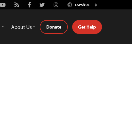
Youtube
Rss
Facebook
Twitter
Instagram
ESPAÑOL
Switch
Language
d
About Us
Donate
Get Help