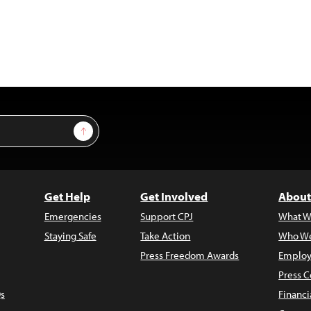
Sign Up
Get Help
Get Involved
About
Emergencies
Support CPJ
What W
Staying Safe
Take Action
Who We
Press Freedom Awards
Employ
Press C
s
Financi