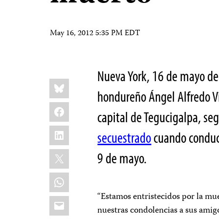
May 16, 2012 5:35 PM EDT
Nueva York, 16 de mayo de
Share
Bluesky
this:
hondureño Ángel Alfredo Vi
Facebook
capital de Tegucigalpa, s
LinkedIn
secuestrado
cuando conduc
X
9 de mayo.
WhatsApp
“Estamos entristecidos por la mue
Email
nuestras condolencias a sus amigos