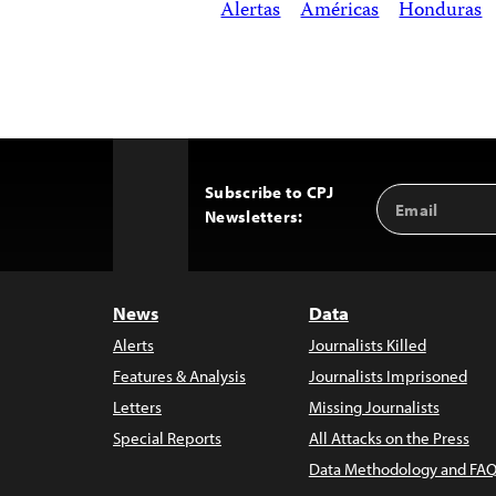
Alertas
Américas
Honduras
Subscribe to CPJ
Email
Back
Newsletters:
Address
to
Top
News
Data
Alerts
Journalists Killed
Features & Analysis
Journalists Imprisoned
Letters
Missing Journalists
Special Reports
All Attacks on the Press
Data Methodology and FAQ