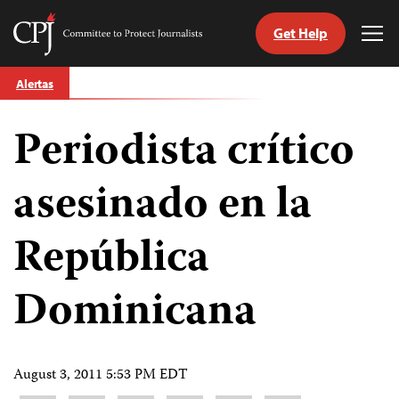
Get Help
Committee
Tog
to
Me
Skip
Protect
Alertas
to
Journalists
content
Periodista crítico
tch
guage
asesinado en la
República
Dominicana
August 3, 2011 5:53 PM EDT
Share