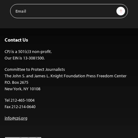
Email
Sign Up
Address
Contact Us
CPJ is a 501(c)3 non-profit.
Our EIN is 13-3081500.
Committee to Protect Journalists
The John S. and James L. Knight Foundation Press Freedom Center
P.O. Box 2675
New York, NY 10108
Tel 212-465-1004
Fax 212-214-0640
info@cpj.org