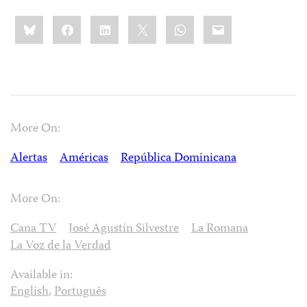
Share
Bluesky
Facebook
LinkedIn
X
WhatsApp
Email
this:
More On:
Alertas
Américas
República Dominicana
More On:
Cana TV
José Agustín Silvestre
La Romana
La Voz de la Verdad
Available in:
English
,
Português