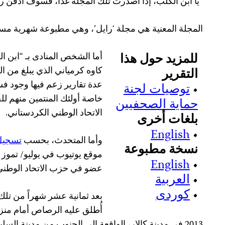
“يا ابن الكلب، إذا أصدرت تلك المجلة غداً، فسوف أدفن ر
المجلة المعنية هي مجلة ‘رايل’، وهي مطبوعة شهرية مس
للمزيد حول هذا
أما الشخص المنادى بـ “ابن ا
التقرير
عدة تقارير زعم فيها وجود ف
•
توصيات لجنة
خاصة أولئك المنتمين منهم 
حماية الصحفيين
الاتحاد الوطني الكردستاني.
بلغات أخرى
English
•
وأما المتحدث، بحسب
تسجيل
نسخة مطبوعة
English
•
عضو في حزب الاتحاد الوطني
•
العربية
•
کوردی
بعد ثمانية عشر شهراً من تلك