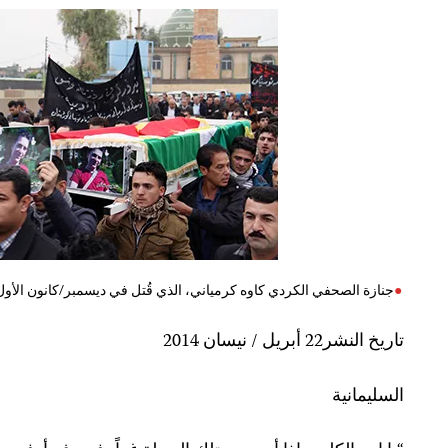
جنازة الصحفي الكردي كاوه كرمياني، الذي قُتل في ديسمبر/كانون الأول 2013. (وكالة الأنباء الفرنسية/ شوان محم
تاريخ النشر22
أبريل /
نيسان
2014
السليمانية