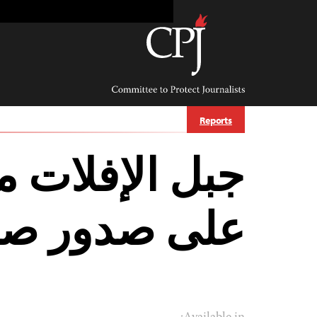
Ski
t
conten
Committee
to
Protect
Journalists
Reports
جبل الإفلات م
على صدور صح