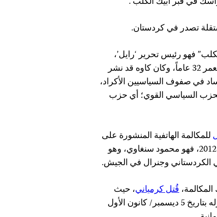
أسك في قبر أبيك الكلب”.
تقلة تصدر في كردستان.
لكلب” فهو رئيس تحرير ‘رايل’،
كاوه كرمياني الذي يبلغ من العمر 32 عاماً، وكان كاوه قد نشر
ساد في صفوف السياسيين الأكراد،
للحزب السياسي القوي؛ أي حزب
للمكالمة الهاتفية المنشورة على
موقع يوتيوب في يوليو/ تموز 2012، فهو محمود سنغاوي، وهو
 الكردستاني وجنرال في الجيش.
 المكالمة،
قُتل كرمياني
، حيث
أُطلق عليه الرصاص أمام منزله بتاريخ 5 ديسمبر/ كانون الأول