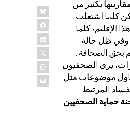
قارنتها بكثير من
Share
Bluesky
this:
ن كلما اشتعلت
Facebook
ا الإقليم، كلما
LinkedIn
 وفي ظل حالة
X
م بحق الصحافة،
قرات، يرى الصحفيون
WhatsApp
تناول موضوعات مثل
Email
لفساد المرتبط
نة حماية الصحفيين