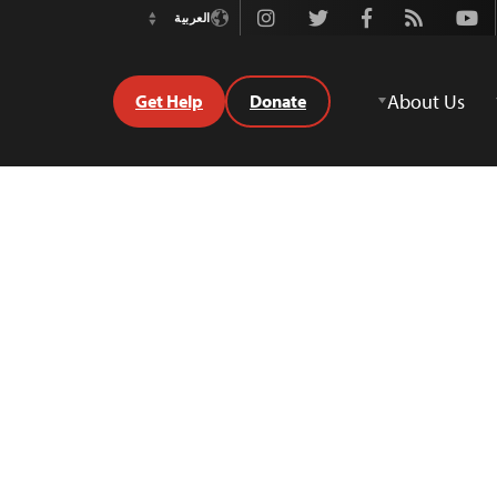
Instagram
Twitter
Facebook
Rss
Youtube
العربية
Switch
Language
About Us
Get Help
Donate