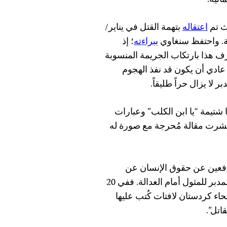
يث تم
اعتقاله
بتهمة القتل في يناير/
. واحتفظ سنغاوي ب
براءته
؛ إذ
 هذا بارتكاب الجريمة المنسوبة
 عادي أن يكون قد نفذ الهجوم
لا يزال حراً طليقاً.
 شتيمة “يا ابن الكلب” وعبارات
 نشرت مقالة مُحرجة مع صورة له
افعين عن حقوق الإنسان عن
شكهم في أن يُحل لغز جريمة القتل وأن يتم جلب العقل المدبر للمثول أمام العدالة. ففي 20
ي مختلف أنحاء كردستان لافتات كُتب عليها
اتل”.