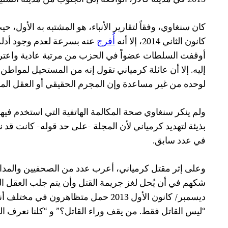
2013 في مدينة كالار، الواقعة إلى الجنوب من مدينة السليمانية.
كان سنغاوي، وفقاً لتقارير الأنباء، هو المشتبه به الأول، ح
كانون الثاني 2014، إلا أنه
أُفرج
عنه بسرعة لعدم وجود أدلة
أوقفت السلطات عضواً في الحزب من مرتبة عادية واعترف
إليه. إلا أن عائلة كرمياني تقول إنه من المستحيل لمواطن
لوحده من غير مساعدة وإن المجرم الحقيقي أو العقل المدبر 
ولم ينكر سنغاوي صحة المكالمة الهاتفية التي استخدم فيها
بذيئة لتهديد كرمياني لأن المجلة -على حد قوله- كانت قد
في عدد سابق.
وعلى إثر مقتل كرمياني، أعرب عدد من الصحفيين والمد
ديسمبر/ كانون الأول 2013 حمل متظاهرون ف
“ليس القاتل فقط. من يقف وراء القاتل؟” و “كلنا نعرف الق