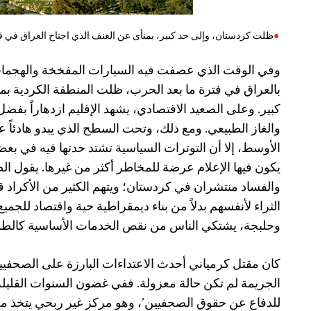
ظلت كردستان، وإلى حد كبير، بمنأى عن العنف الذي اجتاح العراق في فتر
وفي الوقت الذي عصفت فيه السيارات المفخخة والهجمات 
بالعراق في فترة ما بعد الحرب، ظلت المنطقة الكردية بم
كبير. وعلى الصعيد الاقتصادي، يشهد الإقليم ازدهاراً بفض
والغاز الطبيعي. ومع ذلك، وتحت السطح الذي يبدو هادئاً ع
الأوسط، إلا أن التوترات السياسية تشتد حدتها فيه في بعض
يكون فيها الإعلام عرضة للمخاطر أكثر من غيرها. يقول ا
والفساد منتشران في كردستان؛ ويتهم الكثير من الأكراد ق
الثراء لأنفسهم بدلاً من بناء ديمقراطية حية واقتصاد للجمي
وحلبجة، يشتكي الناس من نقص الخدمات الأساسية كالطرق 
كان مقتل كرمياني أحدث الاعتداءات البارزة على الصحفيي
الجريمة لم تكن حالة معزولة. ففي غضون السنوات القليل
للدفاع عن حقوق الصحفيين’، وهو مركز غير ربحي يتخذ من ا