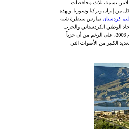
قليم كردستان العراق، الذي يبلغ عدد سكانه نحو 5 ملايين نسمة، ثلاث محافظات
ل من إيران وتركيا وسوريا. ولهذه
يم كردستان
تمارس سيطرة شبه
تحاد الوطني الكردستاني والحزب
الديمقراطي الكردستاني سلطة الحكم في الإقليم منذ عام 2003، على الرغم من أن حزباً
عديد الكبير من الأصوات التي