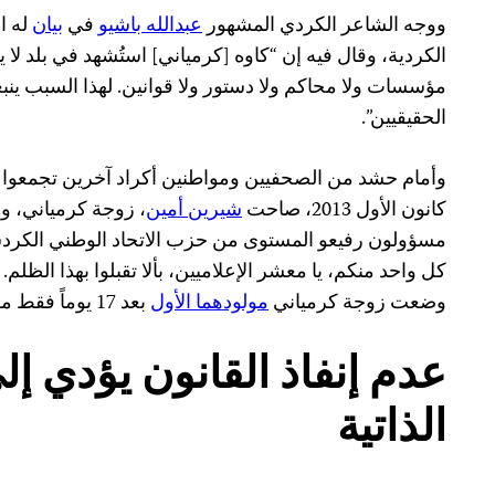
ووجه الشاعر الكردي المشهور
عبدالله باشيو
في
بيان
له ا
الكردية، وقال فيه إن “كاوه [كرمياني] استُشهد في بلد لا 
مؤسسات ولا محاكم ولا دستور ولا قوانين. لهذا السبب ينبغ
الحقيقيين”.
وأمام حشد من الصحفيين ومواطنين أكراد آخرين تجمعوا 
كانون الأول 2013، صاحت
شيرين أمين
، زوجة كرمياني، و
مسؤولون رفيعو المستوى من حزب الاتحاد الوطني الكردست
كل واحد منكم، يا معشر الإعلاميين، بألا تقبلوا بهذا الظلم. ل
وضعت زوجة كرمياني
مولودهما الأول
بعد 17 يوماً فقط من مقتله.
عدم إنفاذ القانون يؤدي إلى
الذاتية