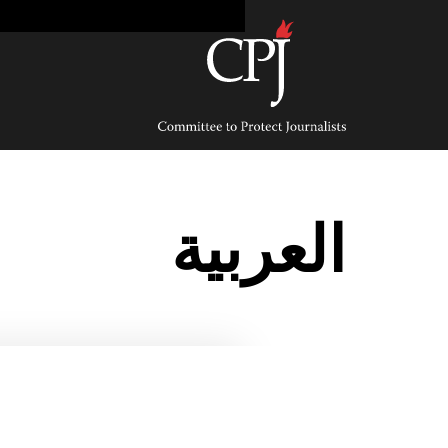
Ski
t
conten
Committee
to
Protect
Journalists
العربية