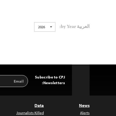
العربية by Year:
2026
Subscribe to CPJ
Email
Back
Address
Newsletters:
to
Top
Data
News
Journalists Killed
Alerts