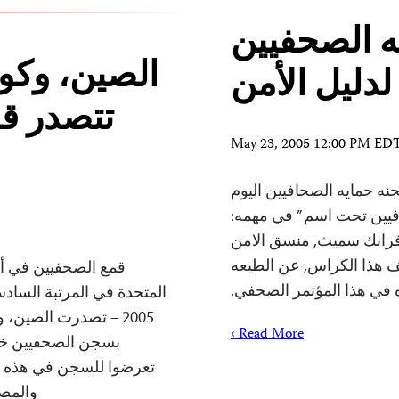
ه الصحفيين
الصين، وكوب
لدليل الأمن
تتصدر ق
May 23, 2005 12:00 PM ED
من أيار عام 2005- تصدر لجنه حمايه الصحافيين اليوم
فيين تحت اسم ” في مهمه:
 فرانك سميث, منسق الامن
 هذا الكراس, عن الطبعه
قمع الصحفيين في أثيو
 في هذا المؤتمر الصحفي.
2005 – تصدرت الصين، و
Read More ›
تعرضوا للسجن في هذه ا
والمصو