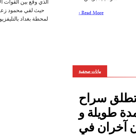
الذي وقع بين القوات ال
Read More ›
لمحطة بغداد بالتليفز
بيانات صحفية
 تطلق سراح
دة طويلة و
ان آخران في