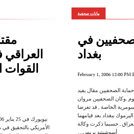
بيانات صحفية
 صحفيين في
مقتل
بغداد
العراقي ف
القوات ا
February 1, 2006 12:00 PM
20 ورد إلي لجنة حماية الصحفيين مقال يفيد
وم .وكان الصحفيين مروان
ومرية الخاصة , قد تعرضا
رموك ببغداد بعد قيامهما
عراق , حسبما ذكرت وكالة
الأمريكي بالتحقيق في م
أسوشيتيد بريس…