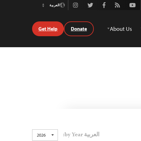
Instagram
Twitter
Facebook
Rss
Youtube
العربية
Switch
Language
About Us
Get Help
Donate
العربية by Year:
2026