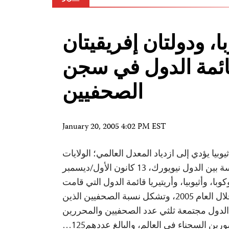
ا، ودولتان إفريقيتان
ائمة الدول في سجن
الصحفيين
January 20, 2005 4:02 PM EST
بيا يؤدي إلى ازدياد المعدل العالمي؛ الولايات
المتحدة في المرتبة السادسة بين الدول نيويورك، 13 كانون الأول/ديسمبر
كوبا، وأثيوبيا، وأريتيريا قائمة الدول التي قامت
بسجن الصحفيين خلال العام 2005، وتشكل نسبة الصحفيين الذين
لدول مجتمعة ثلثي عدد الصحفيين والمحررين
رين السجناء في العالم، والبالغ عددهم125…