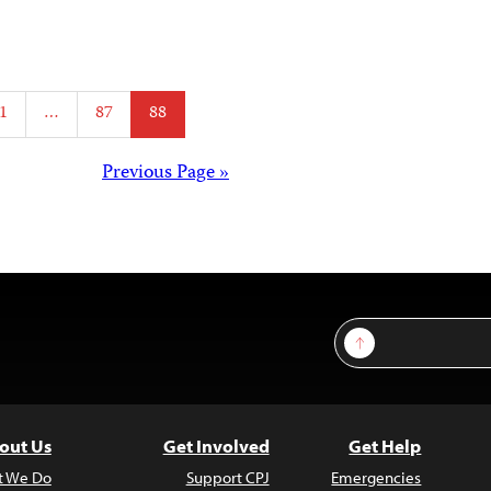
Posts
1
…
87
88
agination
Posts
« Previous Page
avigation
Sign Up
out Us
Get Involved
Get Help
t We Do
Support CPJ
Emergencies