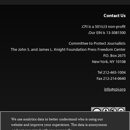
Contact Us
CPJ is a 501(c)3 non-profit.
Our EIN is 13-3081500.
Committee to Protect Journalists
The John S. and James L. Knight Foundation Press Freedom Center
P.O. Box 2675
New York, NY 10108
Tel 212-465-1004
Fax 212-214-0640
info@cpj.org
We use analytics data to better understand who is using our
website and improve your experience. The data is anonymous
Except where noted, text on this website is licensed under a
Creative