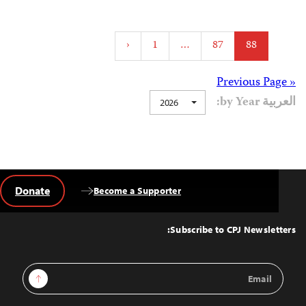
Posts
‹
1
…
87
88
pagination
Posts
« Previous Page
العربية by Year:
2026
navigation
Donate
Become a Supporter
Back
to
Top
Subscribe to CPJ Newsletters:
Email
Sign Up
Address