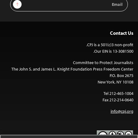
Email
Sign Up
Address
Contact Us
CPJ is a 501(c)3 non-profit.
Our EIN is 13-3081500.
Committee to Protect Journalists
The John S. and James L. Knight Foundation Press Freedom Center
P.O. Box 2675
New York, NY 10108
Tel 212-465-1004
Fax 212-214-0640
info@cpj.org