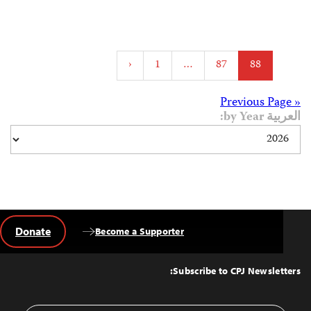
Posts
‹
1
…
87
88
pagination
Posts
« Previous Page
العربية by Year:
navigation
Donate
Become a Supporter
Back
to
Top
Subscribe to CPJ Newsletters: