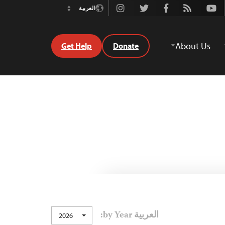
Instagram
Twitter
Facebook
Rss
Youtube
العربية
Switch
Language
About Us
Get Help
Donate
العربية by Year:
2026