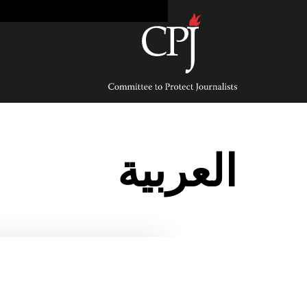
Ski
t
conten
Committee
to
Protect
Journalists
العربية