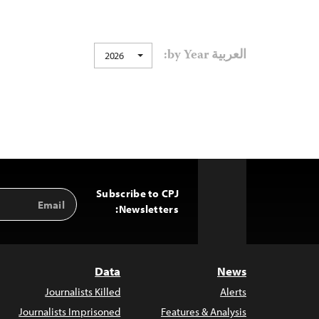
العربية by Year:
2026
Subscribe to CPJ
Email
Back
Address
Newsletters:
to
Top
Data
News
Journalists Killed
Alerts
Journalists Imprisoned
Features & Analysis