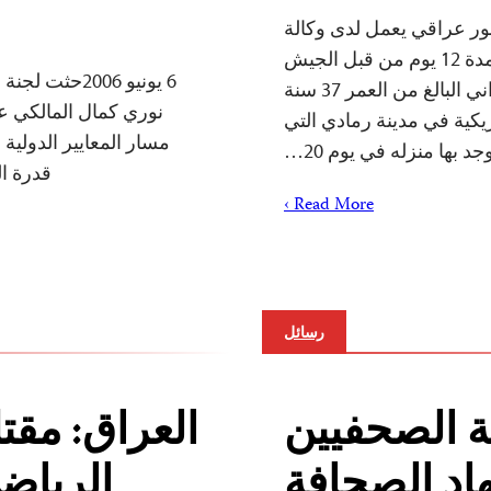
إفراج عن مصور عراقي يعمل لدى وكالة
رويترز الإخبارية يوم الخميس بعد احتجازه لمدة 12 يوم من قبل الجيش
6 يونيو 2006
الأمريكي , و قد ذكرت رويترز أن على المشداني البالغ من العمر 37 سنة
نوري كمال المالكي ع
كية في مدينة رمادي التي
مسار المعايير الدولية
جد بها منزله في يوم 20…
قدرة ا
Read More ›
رسائل
ة الصحفيين
العراق: مقت
اد الصحافة
الرياض