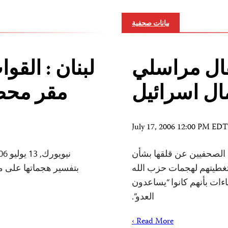
بيانات صحفية
قال مراسلي
لبنان : القو
ال اسرائيل
مقر محطة 
July 17, 2006 12:00 PM EDT
رب لجنة حماية الصحفيين عن قلقها بشأن
ر تغطيتهم لهجمات حزب الله
بتفسير هجماتها على محط
ات بأنهم كانوا “يساعدون
العدو”.
Read More ›