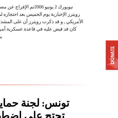
نيويورك 2 يونيو 2006تم ال
كان قد قبض عليه في قاعدة عسكرية أمري
يو
DONATE
تونس: لجنة حماي
تحتج على اضطه