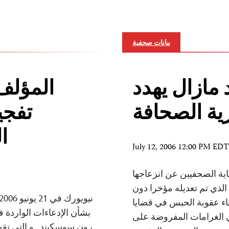
بيانات صحفية
 مازال يهدد
المؤلف
ية الصحافة
تفجي
ا
July 12, 2006 12:00 PM EDT
 أعربت لجنة حماية الصحفيين عن انزعاجها
لذي تم تعديله مؤخرا دون
اء عقوبة الحبس في قضايا
بشأن الإدعاءات الواردة ف
ي الغرامات المفروضة على
رون سوسكيند , و التي تق