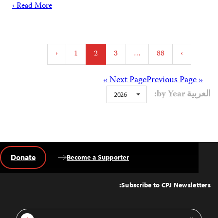
Read More ›
Posts
‹
1
2
3
…
88
›
pagination
Posts
Next Page »
« Previous Page
العربية by Year:
2026
navigation
Donate
Become a Supporter
Back
to
Top
Subscribe to CPJ Newsletters:
Email
Sign Up