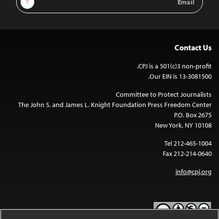
Address
Contact Us
CPJ is a 501(c)3 non-profit.
Our EIN is 13-3081500.
Committee to Protect Journalists
The John S. and James L. Knight Foundation Press Freedom Center
P.O. Box 2675
New York, NY 10108
Tel 212-465-1004
Fax 212-214-0640
info@cpj.org