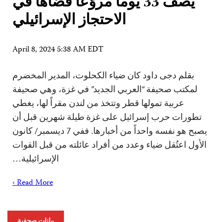
يصف 33 يوماً مروّعاً قضاها في
الاحتجاز الإسرائيلي
April 8, 2024 5:38 AM EDT
بقلم دجى داود كان ضياء الكحلوت، المدير المخضرم
لمكتب صحيفة “العربي الجديد” في غزة، وهي صحيفة
عربية تمولها قطر وتتخذ من لندن مقراً لها، يغطي
تطورات حرب إسرائيل على غزة طيلة شهرين قبل أن
يصبح هو نفسه واحداً من أخبارها. ففي 7 ديسمبر/ كانون
الأول اعتُقل ضياء وعدد من أفراد عائلته من قبل القوات
الإسرائيلية…
Read More ›
بيانات صحفية