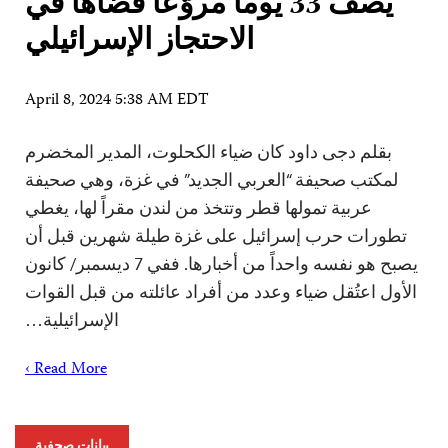
يصف 33 يوماً مروّعاً قضاها في
الاحتجاز الإسرائيلي
April 8, 2024 5:38 AM EDT
بقلم دجى داود كان ضياء الكحلوت، المدير المخضرم
لمكتب صحيفة “العربي الجديد” في غزة، وهي صحيفة
عربية تمولها قطر وتتخذ من لندن مقراً لها، يغطي
تطورات حرب إسرائيل على غزة طيلة شهرين قبل أن
يصبح هو نفسه واحداً من أخبارها. ففي 7 ديسمبر/ كانون
الأول اعتُقل ضياء وعدد من أفراد عائلته من قبل القوات
الإسرائيلية…
Read More ›
بيانات صحفية