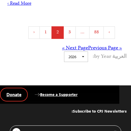
Read More ›
Posts
‹
1
2
3
…
88
›
pagination
Posts
Next Page »
« Previous Page
العربية by Year:
2026
navigation
Donate
Become a Supporter
Back
to
Top
Subscribe to CPJ Newsletters:
Email
Sign Up