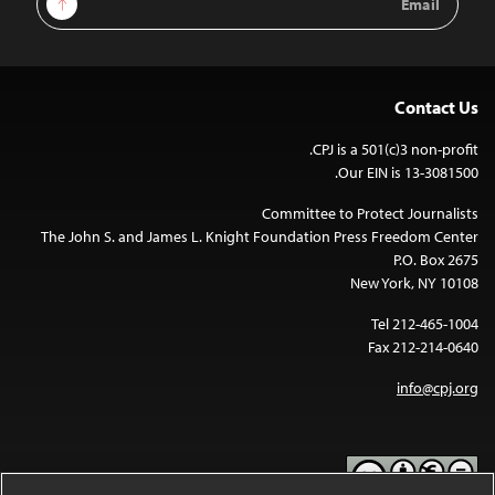
Address
Contact Us
CPJ is a 501(c)3 non-profit.
Our EIN is 13-3081500.
Committee to Protect Journalists
The John S. and James L. Knight Foundation Press Freedom Center
P.O. Box 2675
New York, NY 10108
Tel 212-465-1004
Fax 212-214-0640
info@cpj.org