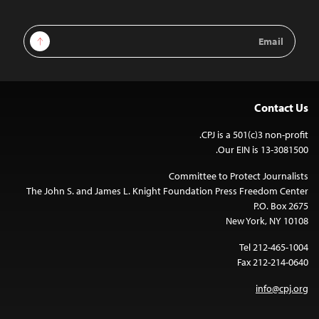
Email
Sign Up
Address
Contact Us
CPJ is a 501(c)3 non-profit.
Our EIN is 13-3081500.
Committee to Protect Journalists
The John S. and James L. Knight Foundation Press Freedom Center
P.O. Box 2675
New York, NY 10108
Tel 212-465-1004
Fax 212-214-0640
info@cpj.org