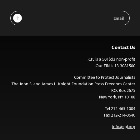
Email
Sign Up
Address
Contact Us
CPJ is a 501(c)3 non-profit.
Our EIN is 13-3081500.
Committee to Protect Journalists
The John S. and James L. Knight Foundation Press Freedom Center
P.O. Box 2675
New York, NY 10108
Tel 212-465-1004
Fax 212-214-0640
info@cpj.org