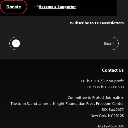
Donate
Become a Supporter
Back
to
Top
Subscribe to CPJ Newsletters:
Email
Sign Up
Address
Contact Us
CPJ is a 501(c)3 non-profit.
Our EIN is 13-3081500.
Committee to Protect Journalists
The John S. and James L. Knight Foundation Press Freedom Center
P.O. Box 2675
New York, NY 10108
Tel 212-465-1004