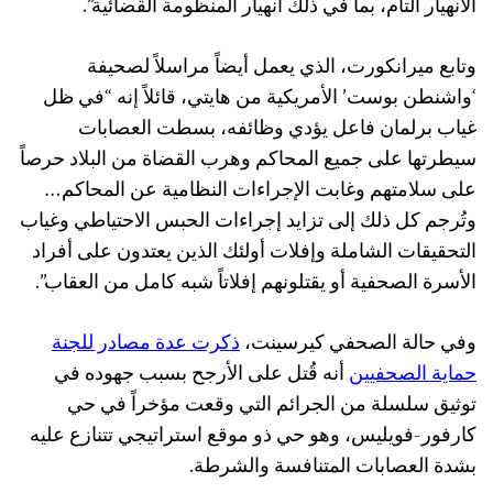
الانهيار التام، بما في ذلك انهيار المنظومة القضائية”.
وتابع ميرانكورت، الذي يعمل أيضاً مراسلاً لصحيفة
‘واشنطن بوست’ الأمريكية من هايتي، قائلاً إنه “في ظل
غياب برلمان فاعل يؤدي وظائفه، بسطت العصابات
سيطرتها على جميع المحاكم وهرب القضاة من البلاد حرصاً
على سلامتهم وغابت الإجراءات النظامية عن المحاكم…
وتُرجم كل ذلك إلى تزايد إجراءات الحبس الاحتياطي وغياب
التحقيقات الشاملة وإفلات أولئك الذين يعتدون على أفراد
الأسرة الصحفية أو يقتلونهم إفلاتاً شبه كامل من العقاب”.
وفي حالة الصحفي كيرسينت،
ذكرت عدة مصادر للجنة
حماية الصحفيين
أنه قُتل على الأرجح بسبب جهوده في
توثيق سلسلة من الجرائم التي وقعت مؤخراً في حي
كارفور-فويليس، وهو حي ذو موقع استراتيجي تتنازع عليه
بشدة العصابات المتنافسة والشرطة.