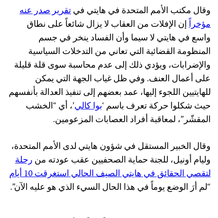
وقال مكتب الأمم المتحدة في هايتي في
تقرير صدر عنه
مؤخراً
إن الإفلات من العقاب لا يزال شائعاً على نطاق
واسع في هايتي لا سيما وأن الفساد ينخر في جسم
المنظومة القضائية التي تعاني من التدخلات السياسية
والإضرابات، ويؤدي ذلك إلى عدم محاسبة سوى قلة قليلة
على أعمال العنف. وفي ظل غياب الجهة التي يمكن
للهايتيين اللجوء إليها، عمد بعضهم إلى تنفيذ العدالة بأنفسهم
حيث شكلوا حركة تعرف باسم ‘
بوا كالي
’، أي “الخشب
المقشّر”، لمعاقبة أفراد العصابات المزعومين.
وقال الخبير المستقل في شؤون هايتي لدى الأمم المتحدة،
وليام أونيل، للجنة حماية الصحفيين عقب عودته من
رحلة
لتقصي الحقائق في هايتي الصيف الحالي استغرقت 10 أيام
“لم أرَ الوضع يوماً في هذا الحال السيء الذي هو عليه الآن”.