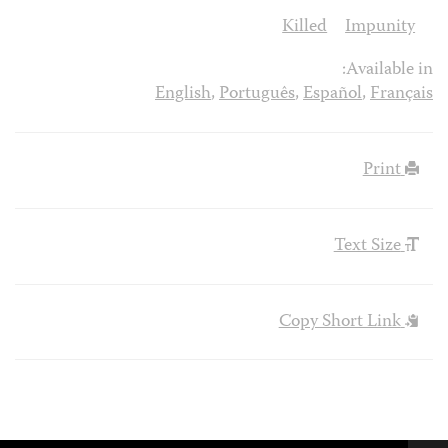
Killed
Impunity
Available in:
English
,
Português
,
Español
,
Français
Print
Text Size
Copy Short Link