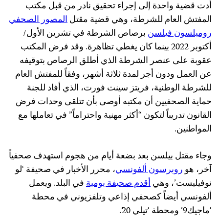
أدت قضية واحدة إلى إجراء تحقيق نادر من قبل مكتب
المفتش العام للشرطة، وهي قضية مقتل
المصور الصحفي
روميلسون فيلسن
برصاص الشرطة في تشرين الأول/
أكتوبر 2022 بينما كان يغطي تظاهرة. وقد فرض المكتب
عقوبة على عنصر الشرطة الذي أطلق الرصاص بتوقيفه
عن العمل ودون أجر لمدة ثلاثة أشهر، وفقاً للمفتش العام
للشرطة الوطنية، فريتز سينت فورت، الذي أفاد للجنة
حماية الصحفيين أن مكتبه أوصى بأن تتلقى وحدات فرض
القانون تدريباً لتكون “أكثر مهنية واحتراماً” في تعاملها مع
المواطنين.
وجاء مقتل بيلسن بعد بضعة أيام من هجوم استهدف صحفياً
آخر، هو
روبرسون ألفونسي
، محرر الأخبار في صحيفة ‘لو
نوفيليست’، وهي
أقدم صحيفة يومية
في البلد. ويعمل
ألفونسي أيضاً كصحفي إذاعي وتلفزيوني في محطة
‘ماجيك9’ ومحطة ‘تيلي 20’.