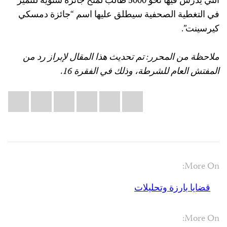
التي يدرس فيها نحو 5000 طالب لمنح جائزة سنوية للتميُّز
في التغطية الصحفية سيطلق عليها اسم “جائزة دمسكي
كيرسينت”.
ملاحظة من المحرر: تم تحديث هذا المقال لإبراز رد من
المفتش العام للشرطة، وذلك في الفقرة 16.
Share
il
atsApp
LinkedIn
X
Facebook
Bluesky
this:
More On:
قضايا بارزة وتحليلات
More On: