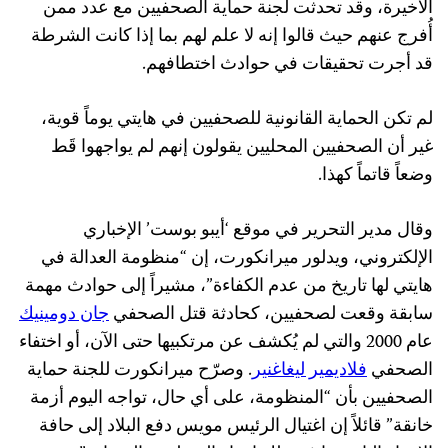
الأخيرة، وقد تحدثت لجنة حماية الصحفيين مع عدد ممن
أُفرج عنهم حيث قالوا إنه لا علم لهم بما إذا كانت الشرطة
قد أجرت تحقيقات في حوادث اختطافهم.
لم تكن الحماية القانونية للصحفيين في هايتي يوماً قوية،
غير أن الصحفيين المحليين يقولون إنهم لم يواجهوا قَط
وضعاً قاتماً كهذا.
وقال مدير التحرير في موقع ‘أيبو بوست’ الإخباري
الإلكتروني، ويدلور ميرانكورت، إن “منظومة العدالة في
هايتي لها تاريخ من عدم الكفاءة”، مشيراً إلى حوادث مهمة
سابقة وقعت لصحفيين، كحادثة قتل الصحفي
جان دومينيك
عام 2000 والتي لم يُكشف عن مرتكبيها حتى الآن، أو اختفاء
الصحفي
فلاديمير ليغاغنير
. وصرّح ميرانكورت للجنة حماية
الصحفيين بأن “المنظومة، على أي حال، تواجه اليوم أزمة
خانقة” قائلاً إن اغتيال الرئيس مويس دفع البلاد إلى حافة