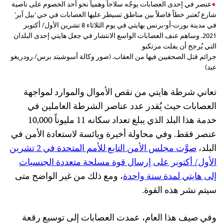
عنصر في إحدى العصابات يوجّه سلاحاً وهمياً نحو أحد الخصوم على ناصية
شارع تُعتبر خطاً فاصلاً بين مناطق تسيطر عليها العصابات في حي ‘بيل آير’
في مدينة بورت-أو-برنس بهايتي في يوم الثلاثاء 8 تشرين الأول/ أكتوبر
2021. وساهم عنف العصابات الواسع الانتشار في جعل هايتي إحدى البلدان
التي يُرجح أن يفلت مرتكبو
جرائم قتل الصحفيين فيها من العقاب. (صور وكالة أسوشيتد برس/ رودريغو
عبد)
تعاني شرطة هايتي من نقص الأموال والموارد لمواجهة
العصابات حيث يُقدر عدد عناصر الشرطة العاملين في
خدمة هذا البلد الذي يبلغ تعداد سكانه 11 مليوناً 10,000
عنصر فقط. وفي محاولة أخيرة ويائسة لاستعادة الأمن في
البلد،
صوَّت مجلس الأمن التابع للأمم المتحدة في 2 تشرين
الأول/ أكتوبر على إرسال قوة مسلحة متعددة الجنسيات
إلى هايتي لمدة سنة واحدة
، ومع ذلك من غير الواضح متى
سيتم نشر هذه القوة.
وفي صيف هذا العام، عمدت العصابات إلى توسيع رقعة