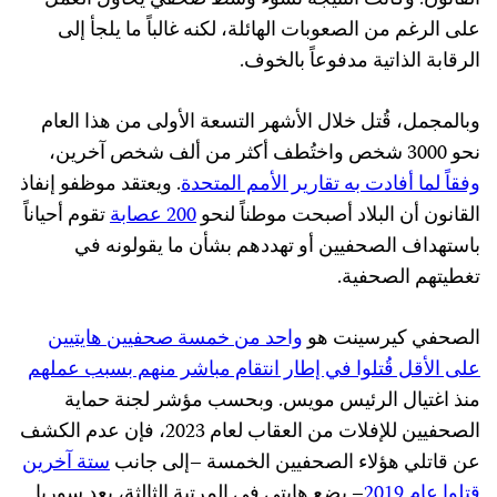
على الرغم من الصعوبات الهائلة، لكنه غالباً ما يلجأ إلى
الرقابة الذاتية مدفوعاً بالخوف.
وبالمجمل، قُتل خلال الأشهر التسعة الأولى من هذا العام
نحو 3000 شخص واختُطف أكثر من ألف شخص آخرين،
وفقاً لما أفادت به تقارير الأمم المتحدة
. ويعتقد موظفو إنفاذ
القانون أن البلاد أصبحت موطناً لنحو
200 عصابة
تقوم أحياناً
باستهداف الصحفيين أو تهددهم بشأن ما يقولونه في
تغطيتهم الصحفية.
الصحفي كيرسينت هو
واحد من خمسة صحفيين هايتيين
على الأقل قُتلوا في إطار انتقام مباشر منهم بسبب عملهم
منذ اغتيال الرئيس مويس. وبحسب مؤشر لجنة حماية
الصحفيين للإفلات من العقاب لعام 2023، فإن عدم الكشف
عن قاتلي هؤلاء الصحفيين الخمسة –إلى جانب
ستة آخرين
قتلوا عام 2019
– يضع هايتي في المرتبة الثالثة، بعد سوريا