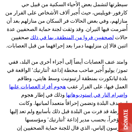
سيطرتها لتشمل بعض الأحياء السكنية من قبيل حي
كارفور-فويليس، حيث أُجبر آلاف الأشخاص على الفرار من
منازلهم، وفي بعض الحالات فر السكان من منازلهم بعد أن
أُضرمت فيها النيران. وقد وثقت لجنة حماية الصحفيين عدة
حالات
لصحفيين فروا من المنطقة، بما في ذلك
صحفيين
اثنين قالا إن منزليهما دمرا بعد إحراقهما من قبل العصابات.
وامتد عنف العصابات أيضاً إلى أجزاء أخرى من البلد، ففي
تموز/ يوليو أُجبر صاحب محطة إذاعة ‘أنتارتيك’ الواقعة في
بلدة ليانكورت بمنطقة أرتيبونيت وسط هايتي، وطاقم
العمل فيها، على الفرار عقب
هجوم أفراد العصابات عليها
وإضرام النار في استوديوهاتها
وذلك في إطار هجوم
استهدف البلدة وتضمن إحراقاً متعمداً لمبانيها. وكانت
الشرطة قد فرت من البلدة قبل ذلك بأسابيع ولم تعد إليها
DONATE
إلا مؤخراً، بحسب مدير إذاعة ‘أنتارتيك’ ومؤسسها
رودرسون إلياس، الذي قال للجنة حماية الصحفيين إن