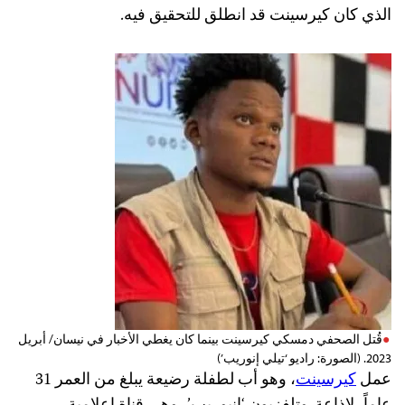
الذي كان كيرسينت قد انطلق للتحقيق فيه.
قُتل الصحفي دمسكي كيرسينت بينما كان يغطي الأخبار في نيسان/ أبريل
2023. (الصورة: راديو ‘تيلي إنوريب’)
عمل
كيرسينت
، وهو أب لطفلة رضيعة يبلغ من العمر 31