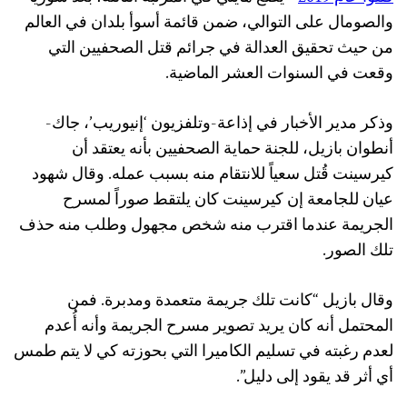
والصومال على التوالي، ضمن قائمة أسوأ بلدان في العالم
من حيث تحقيق العدالة في جرائم قتل الصحفيين التي
وقعت في السنوات العشر الماضية.
وذكر مدير الأخبار في إذاعة-وتلفزيون ‘إنيوريب’، جاك-
أنطوان بازيل، للجنة حماية الصحفيين بأنه يعتقد أن
كيرسينت قُتل سعياً للانتقام منه بسبب عمله. وقال شهود
عيان للجامعة إن كيرسينت كان يلتقط صوراً لمسرح
الجريمة عندما اقترب منه شخص مجهول وطلب منه حذف
تلك الصور.
وقال بازيل “كانت تلك جريمة متعمدة ومدبرة. فمن
المحتمل أنه كان يريد تصوير مسرح الجريمة وأنه أُعدم
لعدم رغبته في تسليم الكاميرا التي بحوزته كي لا يتم طمس
أي أثر قد يقود إلى دليل”.