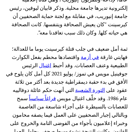
عاماً، لإذاعة-وتلفزيون ‘إنيوريب’، وهي قناة إعلامية
إلكترونية تديرها جامعة محلية. وذكر فابيان ليوفين، رئيس
جامعة إنيوريب، في مقابلة مع لجنة حماية الصحفيين أن
كيرسينت “كان يعيش الصحافة ويتنفسها. كانت الصحافة
هي حياته كلها. وكان ذلك سبب تعاقدنا معه”.
ثمة أمل ضعيف في جلب قتلة كيرسينت يوما ما للعدالة؛
فهايتي غارقة
في أزمة
واقتصادها محطم بفعل الكوارث
الطبيعية وعنف العصابات. وقد أحبط
اغتيال
الرئيس
جوفينيل مويس في تموز/ يوليو 2021 كل أمل كان يلوح في
الأفق في بدء حقبة ديمقراطية جديدة بعد أكثر من ثلاثة
عقود على
الثورة الشعبية
التي أنهت حكم عائلة دوفالييه
عام 1986. وقد خلّف اغتيال مويس
فراغاً سياسياً
سمح
للعصابات بالسيطرة على أجزاء شاسعة من العاصمة
وبالتالي إجبار الصحفيين على العمل فيما يصفه محامون
وخبراء إعلاميون بأجواء من الفوضى التامة والخروج على
القانون. وكانت النتيجة نشوء وسط صحفي يحاول العمل