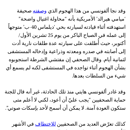
وقد نجا ألفونسي من هذا الهجوم الذي
وصفته
صحيفة
‘ميامي هيرالد’ الأمريكية بأنه “محاولة اغتيال واضحة”
استهدفته أثناء قيادته لسيارته بحي ‘ديلماس 40-ب’ متوجهاً
إلى عمله في الصباح الباكر من يوم 25 تشرين الأول/
أكتوبر، حيث أُطلقت على سيارته عدة طلقات نارية أدت
إلى أصابته في صدره ومعدته وذراعية وإدخاله المستشفى
لثمانية أيام. وقال الصحفي إن مفتشي الشرطة استجوبوه
بشأن الهجوم أثناء تواجده في المستشفى لكنه لم يسمع أي
شيء من السلطات بعدها.
وقد غادر ألفونسي هايتي منذ تلك الحادثة، غير أنه قال للجنة
حماية الصحفيين “يجب عليّ أن أعود، لكني لا أعلم متى
ستكون العودة آمنة. لا يمكن أن أسمح لأحد بإسكات صوتي”.
كذلك تعرّض العديد من الصحفيين
للاختطاف
في الأشهر