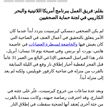
this:
بقلم: فريق العمل ببرنامج أمريكا اللاتينية والبحر
الكاريبي في لجنة حماية الصحفيين
لم يكن الصحفي دمسكي كيرسينت يتردد أبداً عندما كان
الأمر يتعلق بالتحقيق في أعمال العنف في الضاحية التي
كان يعيش فيها
والخاضعة لسيطرة العصابات
في عاصمة
هايتي، بورت-أو-برنس. وفي صبيحة يوم 16 نيسان/ أبريل،
غادر هذا المراسل الصحفي الإذاعي البالغ من العمر 31 عاماً
قبل الفجر لتغطية أخبار إطلاق نار وقع في الليلة السابقة
بالقرب من منزله في ضاحية كارفور-فويليس، ولكنه لم يعد
إلى منزله أبداً.
وبعد عدة ساعات من خروج كيرسينت، عثُر على جثته في
الشارع، وقد اخترقت رصاصة جبهته، وكانت ممددةً بالقرب
من جثة أخرى يُعتقد أنها لضحية سقطت في إطلاق النار