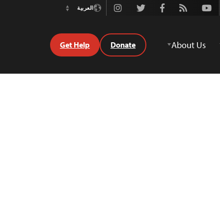
Instagram
Twitter
Facebook
Rss
Youtube
العربية
Switch
Language
About Us
Get Help
Donate