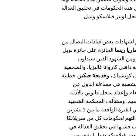
لقضاة. وسوف تتضمن هذه اللائحة تهماً
هذه الحكومات في تحقيق العدالة
خل لوبيز فيلاسكو ونبيل
لشهادات بعض قيادات النضال من
اريا ريسا
الحائزة على جائزة نوبل
. ومن الشهود الذين سيدلون
 دافني كاروانا غاليزيا، والصحفية
ن كوتشياك، و
خديجة جنكيز
، خطيبة
شعبية هي مساءلة الدول عن
م وإعداد سجل قانوني بالأدلة
هم. وستتألف المحكمة الشعبية
الخاصة بجرائم قتل الصحفيين من خمس جلسات تنعقد في الفترة الواقعة ما بين 2 تشرين
يو 2022، وسوف يتم توجيه التهم لحكومات كل من سريلانكا
 فشلها في تحقيق العدالة في
لوبيز فيلاسكو ونبيل الشوربجي.