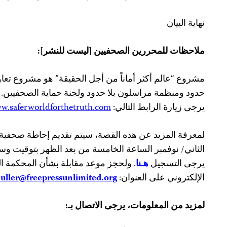
نهاية البيان
ملاحظات للمحررين الصحفيين [ليست للنشر]:
مشروع “عالم أكثر أماناً من أجل الحقيقة” هو مشروع تعا
حدود ومنظمة مراسلون بلا حدود ولجنة حماية الصحفيين. 
يرجى زيارة الرابط التالي:
w.saferworldforthetruth.com/
الثاني/ نوفمبر الساعة الخامسة من بعد الظهر بتوقيت وس
يرجى التسجيل
هـنا
. ولحجز موعد مقابلة بشأن المحكمة ال
الإلكتروني على العنوان:
uller@freepressunlimited.org
لمزيد من المعلومات، يرجى الاتصال بـ: