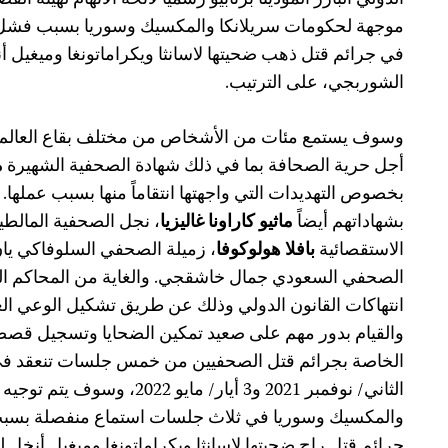
الدولي البارز المودينا برنابيو رسمياً لائحة الاتهام لهيئة ا
موجهة لحكومات سريلانكا والمكسيك وسوريا بسبب فشل 
في جرائم قتل ذهب ضحيتها لاسانثا ويكراماتونغا وميغيل أن
الشوربجي، على الترتيب.
وسوف يستمع مئات من الأشخاص من مختلف بقاع العالم 
أجل حرية الصحافة بما في ذلك شهادة الصحفية الشهيرة
م
بخصوص التهديدات التي واجهتها انتقاماً منها بسبب عملها
بشهاداتهم أيضاً
ماثيو كاراونا غاليزيا
، نجل الصحفية المالطية
الاستقصائية
بافلا هولوكوفا
، زميلة الصحفي السلوفاكي يا
الصحفي السعودي جمال خاشقجي. والغاية من المحاكم ال
انتهاكات القانون الدولي وذلك عن طريق تشكيل الوعي العا
والقيام بدور مهم على صعيد تمكين الضحايا وتسجيل قصص
الثاني/ نوفمبر 2021 و3 أيار/ ما
والمكسيك وسوريا في ثلاث جلسات استماع منفصلة بسبب
جرائم قتل راح ضحيتها لاسانثا ويكراماتونغا وميغيل أنخل 