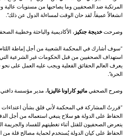
المرتكبة ضد الصحفيين وما يصاحبها من مستويات عالية وش
انشغالاً عميقاً. لقد حان الوقت لمساءلة الدول عن ذلك”.
وصرحت
خديجة جنكيز
، الأكاديمية والباحثة وخطيبة الص
“سوف أشارك في المحكمة الشعبية من أجل إماطة اللثام 
استهداف الصحفيين من قبل الحكومات غير الشرعية التي لد
يعرف العالم الحقائق الفعلية ويجب عليه العمل على نحو
الحرة”.
وصرح الصحفي
ماثيو كاراونا غاليزيا
، مدير مؤسسة دافني كار
“قررتُ المشاركة في المحكمة لأني قلق بشأن اعتداءات ال
الحفاظ على الدولة هو سلاح ينبغي استعماله من أجل الدفا
يتعرض الصحفيون للقتل أثناء تغطيتهم للفساد والجريمة ا
الحفاظ على كيان الدولة يُستخدم لحماية مصالح قلة من ال