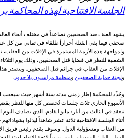
الجلسة الافتتاحية لهذه المحاكمة ي
صحفي فيما بقى القتلة أحراراً طلقاء في ثماني من كل عش
ولمواجهة هذه الأزمة المستمرة في الإفلات من العقاب، ت
الشعبية للنظر في قضايا قتل الصحفيين، وذلك يوم الثلاثاء 
الإفلات من العقاب في جرائم قتل الصحفيين. ويتصدر هذا
و
لجنة حماية الصحفيين
و
منظمة مراسلون بلا حدود
.
وحُدِّد للمحكمة إطار زمني مدته ستة أشهر حيث سيعقب الج
الأسبوع الجاري ثلاث جلسات تُخصص كل منها للنظر بقضية
تنعقد في الثالث من أيار/ مايو القادم، الذي يصادف اليوم
أثناء الجلسة الافتتاحية ثلاثة عشر شاهداً ليدلوا بشهاداته
من العقاب ومسؤولية الدول. وسوف يقدم رئيس فريق الإ