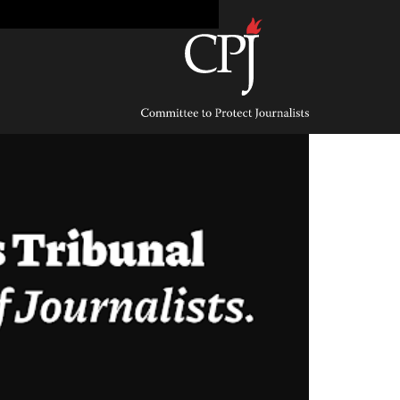
Ski
t
conten
Committee
to
Protect
Journalists