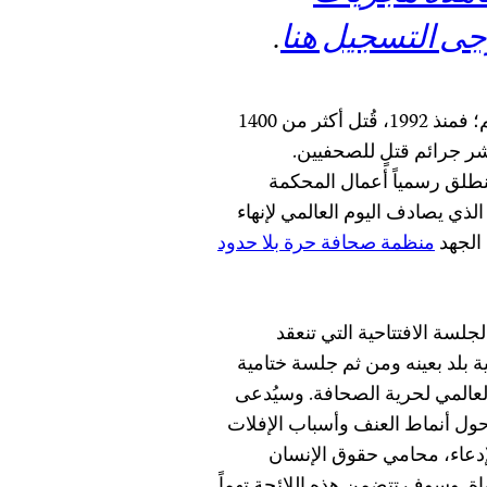
رجى التسجيل هنا
.
يشهد العنف ضد الصحفيين تصاعداً في مختلف أنحاء العالم؛ فمنذ 1992، قُتل أكثر من 1400
ر جرائم قتلٍ للصحفيين.
نطلق رسمياً أعمال المحكمة
الذي يصادف اليوم العالمي لإنهاء
 الجهد
منظمة صحافة حرة بلا حدود
لسة الافتتاحية التي تنعقد
 بلد بعينه ومن ثم جلسة ختامية
 العالمي لحرية الصحافة. وسيُدعى
م حول أنماط العنف وأسباب الإفلات
دعاء، محامي حقوق الإنسان