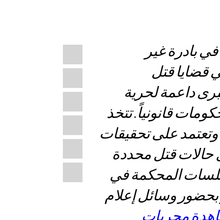
Share
في بادرة غير
Bluesky
this:
ي قضايا قتل
Facebook
رى داعمة لحرية
LinkedIn
مات قانونياً. تتخذ
X
وتعتمد على تحقيقات
WhatsApp
ول حالات قتل محددة
Email
 جلسات المحكمة في
 نوفمبر بحضور وسائل إعلام
هدة مجريات