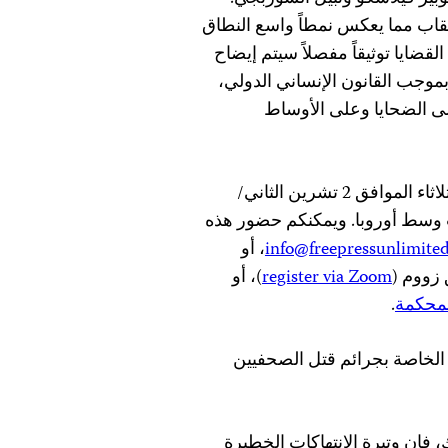
لعقاب مما يعكس نمطاً واسع النطاق
ضايا توثيقاً مفصلاً سيتم إيضاح
بموجب القانون الإنساني الدولي،
على الضحايا وعلى الأوساط
وسوف تنعقد الجلسة الافتتاحية للمحكمة في لاهاي يوم الثلاثاء الموافق 2 تشرين الثاني/
الساعة 9:00 وحتى الساعة 18:00 بتوقيت وسط أوروبا. ويمكنكم حضور هذه
info@freepressunlimited
، أو
 زووم (
register via Zoom
)، أو
لمحكمة
.
 الخاصة بجرائم قتل الصحفيين
فإن وتيرة الانتهاكات الخطيرة