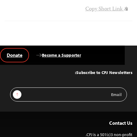
Copy Short Link
Donate
Become a Supporter
Back
to
Top
Subscribe to CPJ Newsletters:
Email
Sign Up
Address
Contact Us
CPJ is a 501(c)3 non-profit.