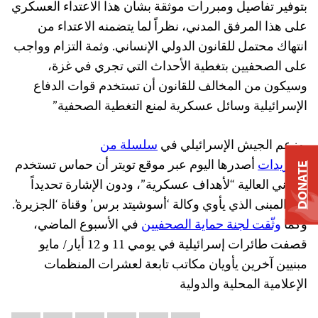
بتوفير تفاصيل ومبررات موثقة بشأن هذا الاعتداء العسكري
على هذا المرفق المدني، نظراً لما يتضمنه الاعتداء من
انتهاك محتمل للقانون الدولي الإنساني. وثمة التزام وواجب
على الصحفيين بتغطية الأحداث التي تجري في غزة،
وسيكون من المخالف للقانون أن تستخدم قوات الدفاع
الإسرائيلية وسائل عسكرية لمنع التغطية الصحفية”
.وزعم الجيش الإسرائيلي في
سلسلة من
التغريدات
أصدرها اليوم عبر موقع تويتر أن حماس تستخدم
DONATE
المباني العالية “لأهداف عسكرية”، ودون الإشارة تحديداً
إلى المبنى الذي يأوي وكالة ‘أسوشيتد برس’ وقناة ‘الجزيرة’.
وكما
وثّقت لجنة حماية الصحفيين
في الأسبوع الماضي،
قصفت طائرات إسرائيلية في يومي 11 و 12 أيار/ مايو
مبنيين آخرين يأويان مكاتب تابعة لعشرات المنظمات
الإعلامية المحلية والدولية