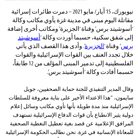
this:
نيويورك، 15 أيار/ مايو 2021 – دمرت طائرات إسرائية
مقاتلة اليوم مبنى في مدينة غزة يأوي مكاتب وكالة
‘أسوشيتد برس’ وقناة ‘الجزيرة’ ومكاتب أخرى إضافة
إلى شقق سكنية، حسبما أوردت وكالة ‘
أسوشيتد
برس
’ وقناة ‘
الجزيرة
’. وأدى هذا القصف الذي يأتي
خلال تجدد العنف بين القوات الإسرائيلية والقوات
الفلسطينية إلى تدمير المبنى المؤلف من 12 طابقاً،
حسبما أفادت وكالة ‘أسوشيتد برس’.
وقال المدير التنفيذي للجنة حماية الصحفيين، جويل
سايمون، “هذا الاعتداء الأخير على بناية معروفة للسلطات
الإسرائيلية منذ مدة طويلة بأنها تأوي مكاتب وسائل إعلام
دولية يثير الانطباع بأن قوات الدفاع الإسرائيلية تستهدف
المرافق الإعلامية عن قصد بغية تعطيل التغطية الصحفية
للمعاناة الإنسانية في غزة. نحن نطالب الحكومة الإسرائيلية