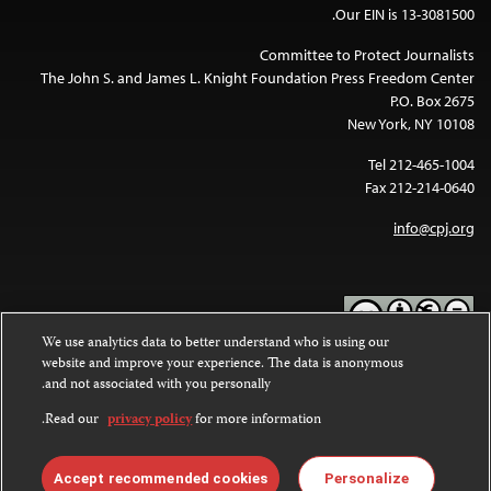
Our EIN is 13-3081500.
Committee to Protect Journalists
The John S. and James L. Knight Foundation Press Freedom Center
P.O. Box 2675
New York, NY 10108
Tel 212-465-1004
Fax 212-214-0640
info@cpj.org
We use analytics data to better understand who is using our
website and improve your experience. The data is anonymous
Except where noted, text on this website is licensed under a
Creative
and not associated with you personally.
Commons Attribution-NonCommercial-NoDerivatives 4.0
.
International License
Read our
privacy policy
for more information.
Images and other media are not covered by the Creative Commons
.
license. For more information about permissions, see our
FAQs
Accept recommended cookies
Personalize