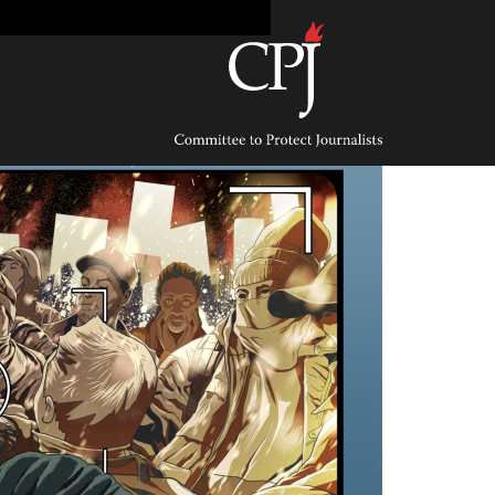
Ski
t
conten
Committee
to
Protect
Journalists