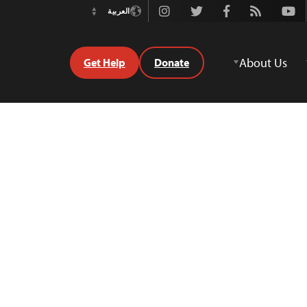
Instagram
Twitter
Facebook
Rss
Youtube
العربية
Switch
Language
About Us
Get Help
Donate