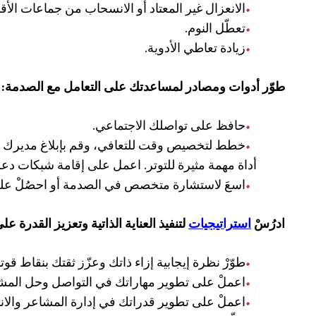
الانعزال غير المعتاد أو الانسحاب من جماعات الأقر
تعطّل النوم.
زيادة تعاطي الأدوية.
طوّر أدوات ومصادر لمساعدتك على التعامل مع الصدمة:
حافظ على تواصلك الاجتماعي.
خطط لتخصيص وقت للتعافي، وقم بإبلاغ مديرك وزم
أداة مهمة مثيرة للتوتر. اعمل على إقامة شبكات دعم
اسعَ لاستشارة متخصص في الصدمة أو احصُلْ على
ادرُسْ
استراتيجيات
لتنفيذ العناية الذاتية وتعزيز القدرة عل
طوّرْ نظرة إيجابية إزاء ذاتك وعزّز ثقتك بنقاط قو
اعملْ على تطوير مهاراتك في التواصل وحل المش
اعملْ على تطوير قدراتك في إدارة المشاعر والاند