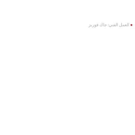
العمل الفني: جاك فوربز