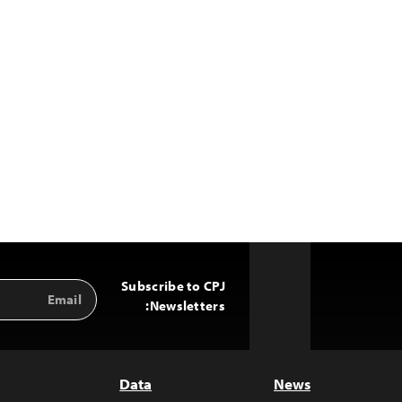
Subscribe to CPJ
Email
Back
Address
Newsletters:
to
Top
Data
News