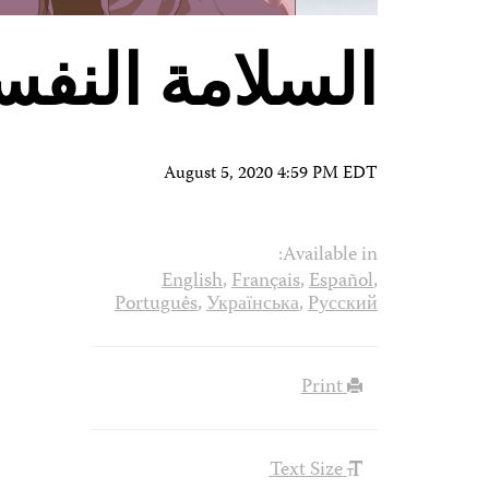
السلامة النفس
August 5, 2020 4:59 PM EDT
Available in:
English
,
Français
,
Español
,
Português
,
Українська
,
Русский
Print
Text Size