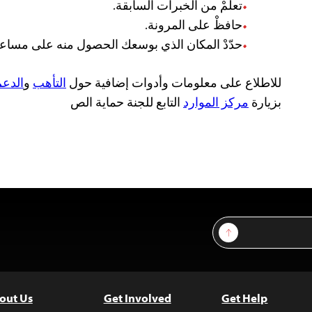
تعلّمْ من الخبرات السابقة.
حافظْ على المرونة.
حدّدْ المكان الذي بوسعك الحصول منه على مساعد
للاطلاع على معلومات وأدوات إضافية حول
التأهب
و
الدعم
بزيارة
مركز الموارد
التابع للجنة حماية الص
Sign Up
out Us
Get Involved
Get Help