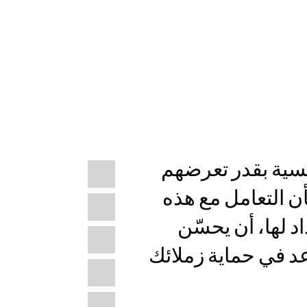
Share
ية بقدر تعرضهم
Bluesky
this:
أن التعامل مع هذه
Facebook
 لها، أن يحسّن
LinkedIn
د في حماية زملائك
X
WhatsApp