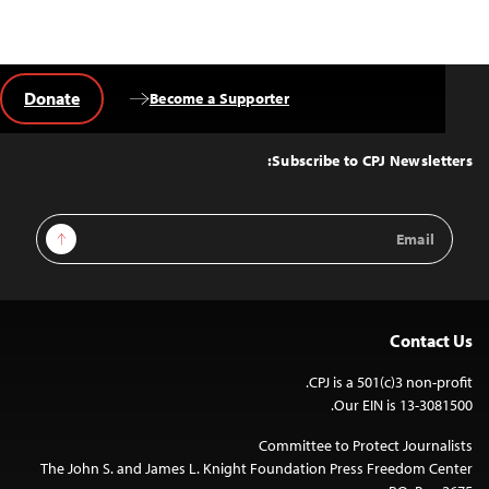
Donate
Become a Supporter
Back
to
Top
Subscribe to CPJ Newsletters:
Email
Sign Up
Address
Contact Us
CPJ is a 501(c)3 non-profit.
Our EIN is 13-3081500.
Committee to Protect Journalists
The John S. and James L. Knight Foundation Press Freedom Center