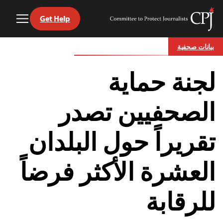
Get Help
Toggle
Committee
Menu
to
Ski
Protect
بيانات صحفية
t
Journalists
conten
لجنة حماية
الصحفيين تصدر
تقريراً حول البلدان
العشرة الأكثر فرضاً
للرقابة