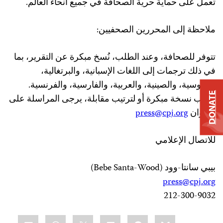
تعمل على حماية حرية الصحافة في جميع أنحاء العالم.
ملاحظة إلى المحررين الصحفيين:
تتوفر للصحافة، وعند الطلب، نُسخ مبكرة عن التقرير، بما
في ذلك ترجمات إلى اللغات الإسبانية، والبرتغالية،
والروسية، والصينية، والعربية، والفارسية، والفرنسية.
DONATE
لطلب نسخة مبكرة أو لترتيب مقابلة، يرجى المراسلة على
العنوان
press@cpj.org
للاتصال الإعلامي
بيبي سانتا-وود (
Bebe Santa-Wood
)
press@cpj.org
212-300-9032
Share
mail
WhatsApp
LinkedIn
X
Facebook
Bluesky